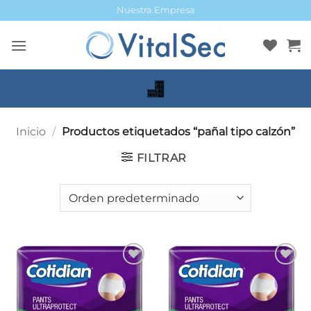
Saltar
Nuestra Empresa
al
contenido
Inicio
/
Productos etiquetados “pañal tipo calzón”
FILTRAR