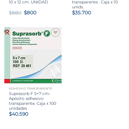
10 x 12 cm. UNIDAD
transparente . Caja x 10
unids.
El
El
$
880
$
800
$
35.700
precio
precio
original
actual
era:
es:
$880.
$800.
ADHESIVO TRANSPARENTE
Suprasorb F 5×7 cm-
Apósito adhesivo
transparente. Caja x 100
unidades
$
40.590