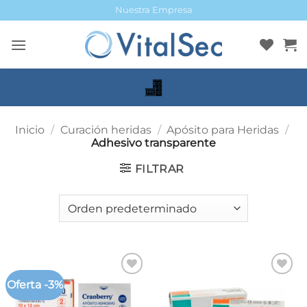
Saltar
Nuestra Empresa
al
contenido
Inicio
/
Curación heridas
/
Apósito para Heridas
/
Adhesivo transparente
FILTRAR
Oferta -3%