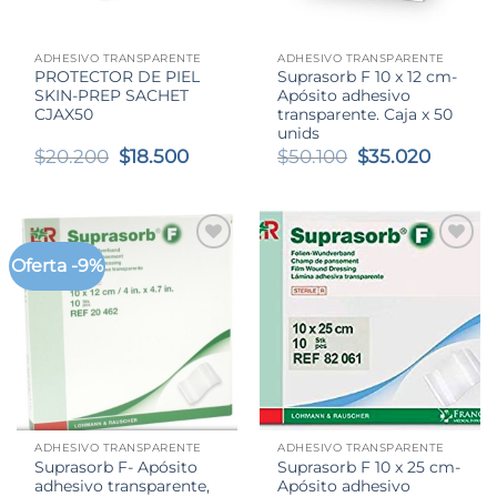
ADHESIVO TRANSPARENTE
ADHESIVO TRANSPARENTE
PROTECTOR DE PIEL
Suprasorb F 10 x 12 cm-
SKIN-PREP SACHET
Apósito adhesivo
CJAX50
transparente. Caja x 50
unids
El
El
El
El
$
20.200
$
18.500
$
50.100
$
35.020
precio
precio
precio
precio
original
actual
original
actual
era:
es:
era:
es:
$20.200.
$18.500.
$50.100.
$35.02
Oferta -9%
ADHESIVO TRANSPARENTE
ADHESIVO TRANSPARENTE
Suprasorb F- Apósito
Suprasorb F 10 x 25 cm-
adhesivo transparente,
Apósito adhesivo