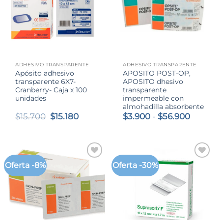
ADHESIVO TRANSPARENTE
ADHESIVO TRANSPARENTE
Apósito adhesivo
APOSITO POST-OP,
transparente 6X7-
APOSITO dhesivo
Cranberry- Caja x 100
transparente
unidades
impermeable con
almohadilla absorbente
El
El
Rango
$
15.700
$
15.180
$
3.900
-
$
56.900
precio
precio
de
original
actual
precios
era:
es:
desde
$15.700.
$15.180.
$3.900
hasta
Oferta -8%
Oferta -30%
$56.90