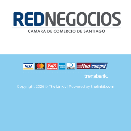
Copyright 2026 ©
The Linkit
| Powered by
thelinkit.com