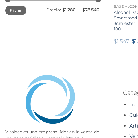
BASE ALCOH
Precio
Precio
Precio:
$1.280
—
$78.540
Filtrar
mínimo
máximo
Alcohol Pa
Smartmed 
3cm estéril
100
El
$
1.547
$
1
pr
or
er
$1
Cate
Tra
Cui
Art
Vitalsec es una empresa líder en la venta de
Ven