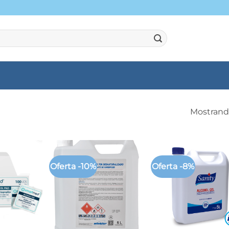
Mostrando
Oferta -10%
Oferta -8%
+
+