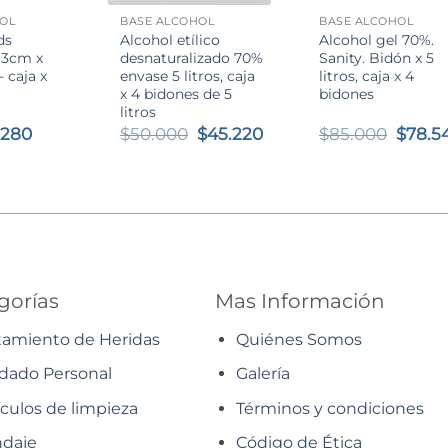
OL
BASE ALCOHOL
BASE ALCOHOL
ds
Alcohol etílico
Alcohol gel 70%.
3cm x
desnaturalizado 70%
Sanity. Bidón x 5
- caja x
envase 5 litros, caja
litros, caja x 4
x 4 bidones de 5
bidones
litros
El
El
El
El
.280
$
50.000
$
45.220
$
85.000
$
78.5
ecio
precio
precio
precio
preci
iginal
actual
original
actual
origin
a:
es:
era:
es:
era:
.547.
$1.280.
$50.000.
$45.220.
$85.0
gorías
Mas Información
tamiento de Heridas
Quiénes Somos
dado Personal
Galería
ículos de limpieza
Términos y condiciones
daje
Código de Ética