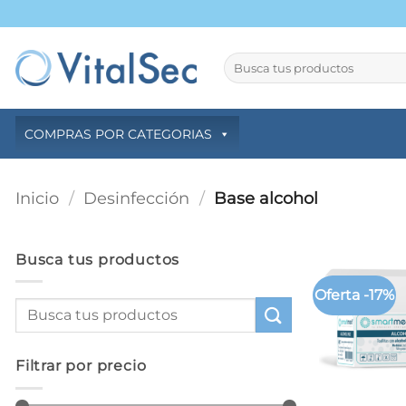
Saltar
al
contenido
Buscar
por:
COMPRAS POR CATEGORIAS
Inicio
/
Desinfección
/
Base alcohol
Busca tus productos
Oferta -17%
Filtrar por precio
+