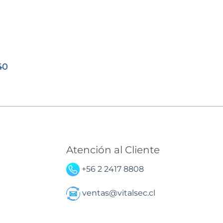
El
40
o
precio
al
actual
es:
00.
$78.540.
Atención al Cliente
+56 2 2417 8808
ventas@vitalsec.cl