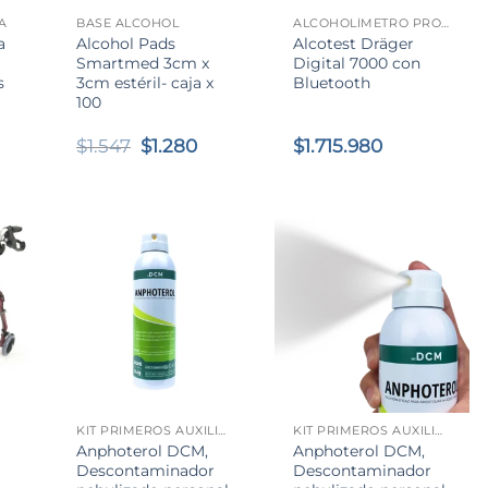
A
BASE ALCOHOL
ALCOHOLÍMETRO PROFESIONAL
a
Alcohol Pads
Alcotest Dräger
Smartmed 3cm x
Digital 7000 con
s
3cm estéril- caja x
Bluetooth
100
l
El
El
$
1.547
$
1.280
$
1.715.980
recio
precio
precio
l
ctual
original
actual
s:
era:
es:
2.290.
$1.547.
$1.280.
+
+
KIT PRIMEROS AUXILIOS QUEMADURAS QUÍMICAS Y TÉRMICAS
KIT PRIMEROS AUXILIOS QUEMADURAS QUÍMICAS Y TÉRMICAS
Anphoterol DCM,
Anphoterol DCM,
Descontaminador
Descontaminador