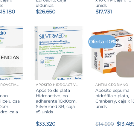
es
x10unids
unids
l
El
$
15.180
$
26.650
$
17.731
precio
precio
riginal
actual
ra:
es:
15.700.
$15.180.
Oferta -10%
TENCIAS
+
+
APÓSITO HIDROACTIVO CON CARBOXIMETILCELULOSA (CMC)
APÓSITO HIDROACTIVO CON PLATA
ANTIMICROBIANO
Apósito de plata
Apósito espuma
 con
Hidroactivo, no
hidrófila + plata,
ilcelulosa
adherente 10x10cm,
Cranberry, caja x 1
0cm.
Silvermed SB, caja
unids
dro. caja
x5 unids
El
$
33.320
$
14.990
$
13.48
precio
origina