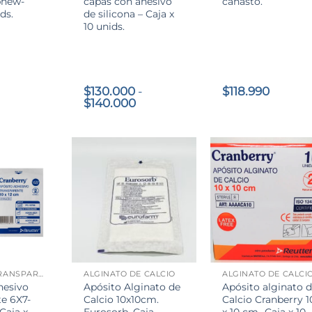
hew-
capas con ahesivo
canasto.
ds.
de silicona – Caja x
10 unids.
$
130.000
-
$
118.990
Rango
$
140.000
de
precios:
desde
$130.000
hasta
$140.000
+
+
ADHESIVO TRANSPARENTE
ALGINATO DE CALCIO
ALGINATO DE CALCI
hesivo
Apósito Alginato de
Apósito alginato 
te 6X7-
Calcio 10x10cm.
Calcio Cranberry 1
Caja x
Eurosorb. Caja
x 10 cm- Caja x 10