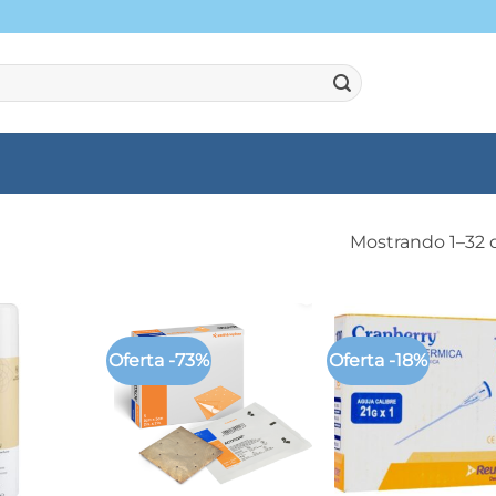
Mostrando 1–32 
Oferta -73%
Oferta -18%
+
+