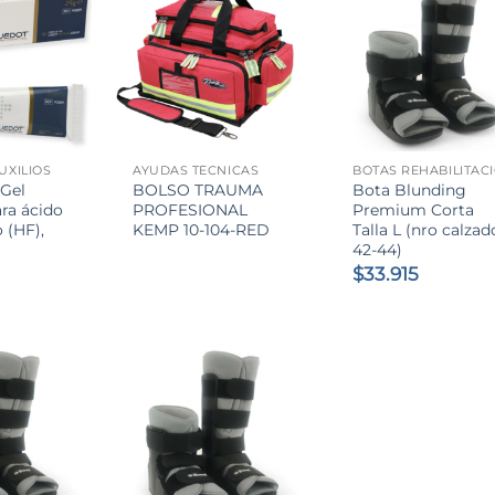
$280.000
+
+
UXILIOS
AYUDAS TÉCNICAS
Gel
BOLSO TRAUMA
Bota Blunding
ra ácido
PROFESIONAL
Premium Corta
o (HF),
KEMP 10-104-RED
Talla L (nro calzad
42-44)
$
33.915