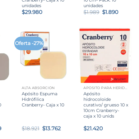
unidades
unidades
El
El
$
29.980
$
1.989
$
1.890
precio
precio
original
actual
era:
es:
$1.989.
$1.890.
Oferta -27%
+
+
ALTA ABSORCIÓN
APÓSITO PARA HERIDAS
Apósito Espuma
Apósito
Hidrófilica
hidrocoloide
0
Cranberry- Caja x 10
curativo/ grueso 10 x
10cm Cranberry-
caja x 10 unids
El
El
El
9
$
18.921
$
13.762
$
21.420
precio
precio
precio
l
actual
original
actual