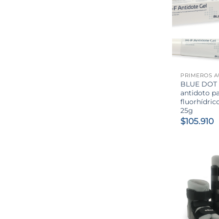
+
PRIMEROS A
BLUE DOT 
antidoto pa
fluorhídric
25g
$
105.910