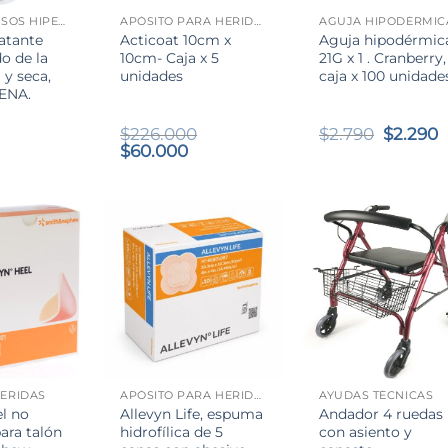
ACEITES GRASOS HIPEROXIGENADO
APÓSITO PARA HERIDAS
AGUJA HIPODÉRMIC
ratante
Acticoat 10cm x
Aguja hipodérmic
o de la
10cm- Caja x 5
21G x 1 . Cranberry,
 y seca,
unidades
caja x 100 unidade
ENA.
El
E
$
226.000
$
2.790
$
2.290
El
El
precio
p
$
60.000
precio
precio
origina
a
original
actual
era:
e
era:
es:
$2.790.
$
$226.000.
$60.000.
+
+
ERIDAS
APÓSITO PARA HERIDAS
AYUDAS TÉCNICAS
el no
Allevyn Life, espuma
Andador 4 ruedas
ara talón
hidrofílica de 5
con asiento y