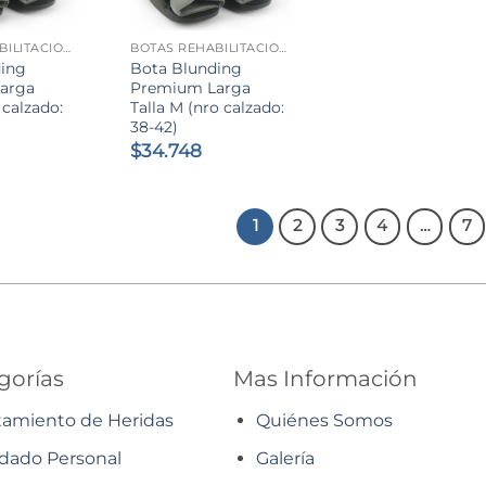
+
BOTAS REHABILITACIÓN
BOTAS REHABILITACIÓN
ding
Bota Blunding
arga
Premium Larga
 calzado:
Talla M (nro calzado:
38-42)
$
34.748
1
2
3
4
…
7
gorías
Mas Información
tamiento de Heridas
Quiénes Somos
dado Personal
Galería