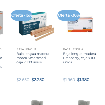
es:
era:
es:
.
$13.489.
$18.921.
$13.762.
Oferta -15%
Oferta -30%
+
+
ANTIMICROBIANO HIDROBALANCE CON PHMB
BAJA LENGUA
BAJA LENGUA
Baja lengua madera
Baja lengua madera.
sa
marca Smartmed,
Cranberry, caja x 100
caja x 100 unids
unids
 x
Rango
El
El
El
El
2
$
2.650
$
2.250
$
1.960
$
1.380
de
precio
precio
precio
precio
precios:
original
actual
original
actual
desde
era:
es:
era:
es:
$6.307
$2.650.
$2.250.
$1.960.
$1.380.
hasta
$12.852