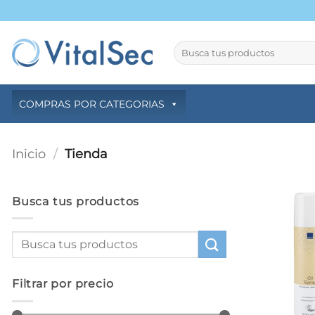
Saltar
al
contenido
Buscar
por:
COMPRAS POR CATEGORIAS
Inicio
/
Tienda
Busca tus productos
Filtrar por precio
+