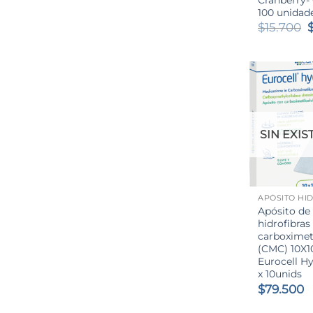
100 unidad
E
$
15.700
o
e
$
SIN EXIS
+
Apósito de
hidrofibras
carboximet
(CMC) 10X1
Eurocell Hy
x 10unids
$
79.500