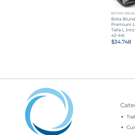
+
Bota Blun
Premium L
Talla L (nro
42-44)
$
34.748
Cate
Tra
Cui