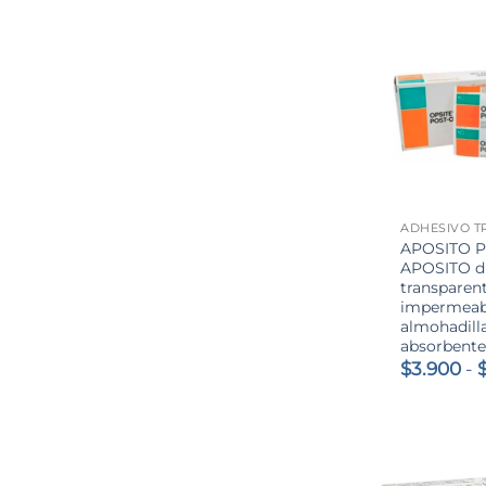
+
APOSITO P
APOSITO d
transparen
impermeab
almohadill
absorbent
$
3.900
-