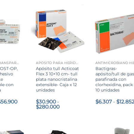
era:
$14.990
+
+
ADHESIVO TRANSPARENTE
APÓSITO PARA HERIDAS
OST-OP,
Apósito tull Acticoat
Bactigras-
hesivo
Flex 3 10×10 cm- tull
apósito/tull de ga
te
plata nanocristalina
parafinada con
le con
extensible- Caja x 12
clorhexidina, pack
a
unidades
10 unidades
e
Rango
$
56.900
$
30.900
-
$
6.307
-
$
12.85
de
Rango
$
280.000
precios:
de
desde
precios:
$3.900
desde
hasta
$30.900
$56.900
hasta