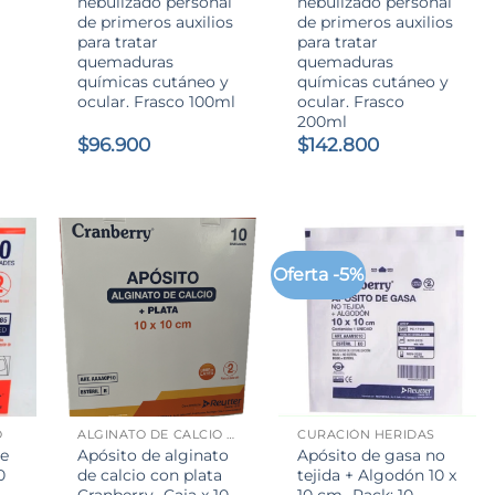
nebulizado personal
nebulizado personal
de primeros auxilios
de primeros auxilios
para tratar
para tratar
quemaduras
quemaduras
químicas cutáneo y
químicas cutáneo y
ocular. Frasco 100ml
ocular. Frasco
200ml
$
96.900
$
142.800
Oferta -5%
+
+
O
ALGINATO DE CALCIO CON PLATA
CURACIÓN HERIDAS
de
Apósito de alginato
Apósito de gasa no
0
de calcio con plata
tejida + Algodón 10 x
Cranberry- Caja x 10
10 cm- Pack: 10