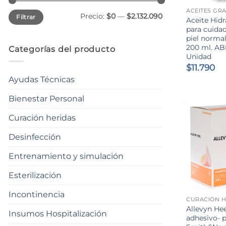
Precio
Precio
Precio:
$0
—
$2.132.090
Filtrar
mínimo
máximo
Aceite Hid
para cuidad
piel normal
200 ml. AB
Categorías del producto
Unidad
$
11.790
Ayudas Técnicas
Bienestar Personal
Curación heridas
Desinfección
Entrenamiento y simulación
Esterilización
+
Incontinencia
CURACIÓN H
Allevyn He
Insumos Hospitalización
adhesivo- p