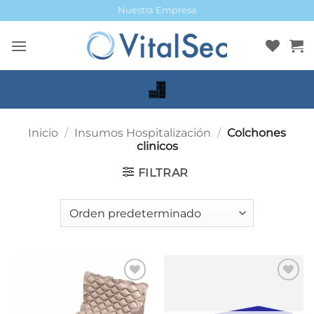
Saltar
Nuestra Empresa
al
contenido
Inicio
/
Insumos Hospitalización
/
Colchones
clinicos
FILTRAR