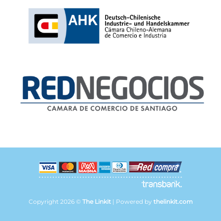
Copyright 2026 ©
The Linkit
| Powered by
thelinkit.com