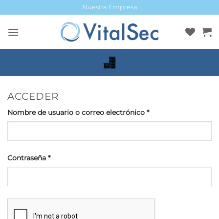
Saltar
Nuestra Empresa
al
contenido
ACCEDER
Obligatorio
Nombre de usuario o correo electrónico
*
Obligatorio
Contraseña
*