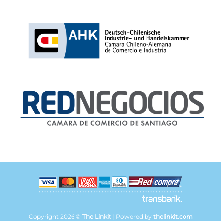
Copyright 2026 ©
The Linkit
| Powered by
thelinkit.com