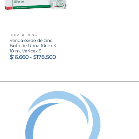
BOTA DE UNNA
Venda óxido de zinc,
Bota de Unna 10cm X
10 m, Varicex S
Rango
$
16.660
-
$
178.500
de
precios:
desde
$16.660
hasta
$178.500