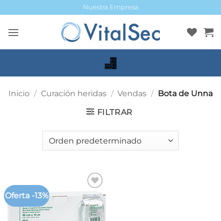
Saltar
Nuestra Empresa
al
contenido
Inicio
/
Curación heridas
/
Vendas
/
Bota de Unna
FILTRAR
Oferta -13%