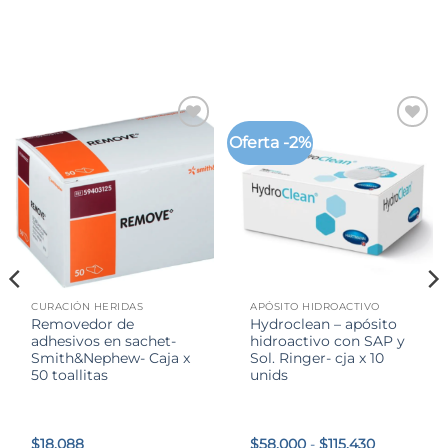
precios:
original
actual
desde
era:
es:
$52.500
$31.900.
$22.800.
hasta
$87.990
Oferta -2%
CURACIÓN HERIDAS
APÓSITO HIDROACTIVO
Removedor de
Hydroclean – apósito
adhesivos en sachet-
hidroactivo con SAP y
Smith&Nephew- Caja x
Sol. Ringer- cja x 10
50 toallitas
unids
Rango
$
18.088
$
58.000
-
$
115.430