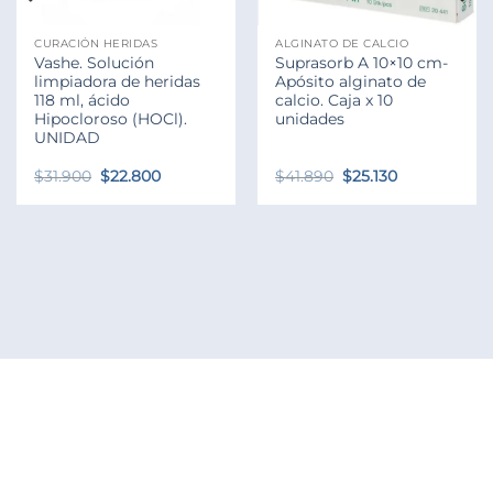
CURACIÓN HERIDAS
ALGINATO DE CALCIO
Vashe. Solución
Suprasorb A 10×10 cm-
limpiadora de heridas
Apósito alginato de
118 ml, ácido
calcio. Caja x 10
Hipocloroso (HOCl).
unidades
UNIDAD
El
El
El
El
$
31.900
$
22.800
$
41.890
$
25.130
precio
precio
precio
precio
original
actual
original
actual
era:
es:
era:
es:
$31.900.
$22.800.
$41.890.
$25.130.