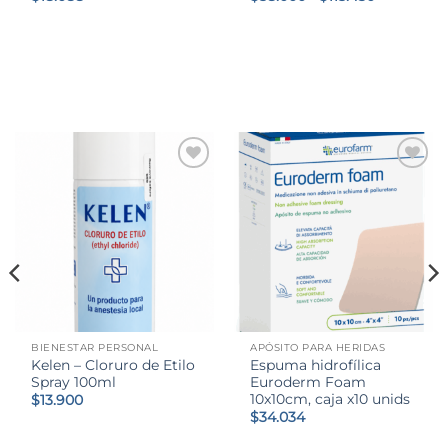
de
precios:
desde
$58.000
hasta
$115.430
BIENESTAR PERSONAL
APÓSITO PARA HERIDAS
Kelen – Cloruro de Etilo
Espuma hidrofílica
Spray 100ml
Euroderm Foam
10x10cm, caja x10 unids
$
13.900
$
34.034