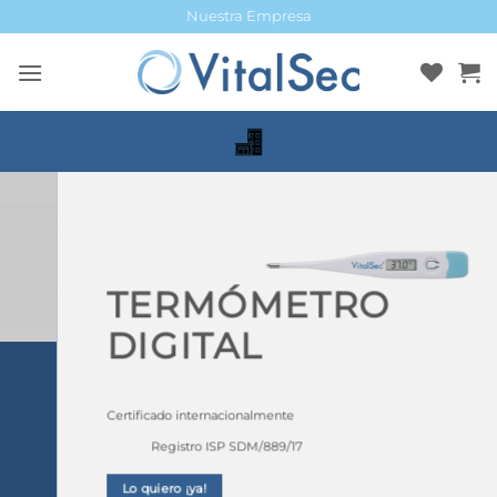
Saltar
Nuestra Empresa
al
contenido
TERMÓMETRO
DIGITAL
Certificado internacionalmente
Registro ISP SDM/889/17
Lo quiero ¡ya!