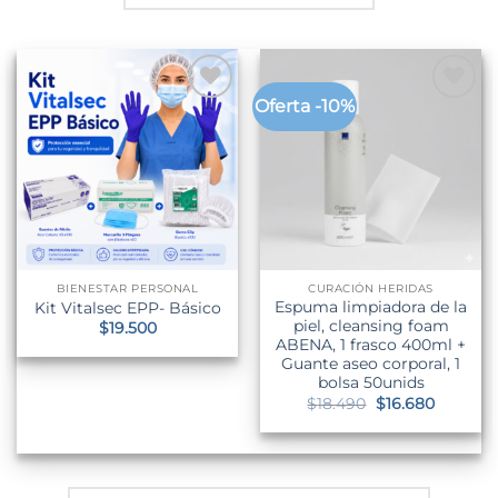
Oferta -10%
BIENESTAR PERSONAL
CURACIÓN HERIDAS
Espuma limpiadora de la
Kit Vitalsec EPP- Básico
piel, cleansing foam
$
19.500
ABENA, 1 frasco 400ml +
Guante aseo corporal, 1
bolsa 50unids
El
El
$
18.490
$
16.680
precio
precio
original
actual
era:
es:
$18.490.
$16.680.