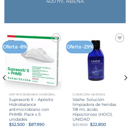
400 ml. ABENA
Oferta -8%
Oferta -29%
ANTIMICROBIANO HIDROBALANCE CON PHMB
CURACIÓN HERIDAS
Suprasorb X – Apósito
Vashe. Solución
Hidrobalance
limpiadora de heridas
antimicrobiano con
118 ml, ácido
PHMB. Pack x 5
Hipocloroso (HOCl).
unidades
UNIDAD
Rango
El
El
$
52.500
-
$
87.990
$
31.900
$
22.800
de
precio
precio