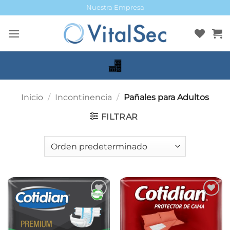
Saltar
Nuestra Empresa
al
contenido
Inicio
/
Incontinencia
/
Pañales para Adultos
FILTRAR