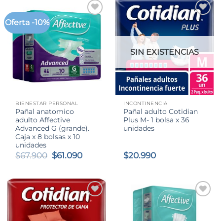
Oferta -10%
SIN EXISTENCIAS
BIENESTAR PERSONAL
INCONTINENCIA
Pañal anatomico
Pañal adulto Cotidian
adulto Affective
Plus M- 1 bolsa x 36
Advanced G (grande).
unidades
Caja x 8 bolsas x 10
unidades
El
El
$
67.900
$
61.090
$
20.990
precio
precio
original
actual
era:
es:
$67.900.
$61.090.