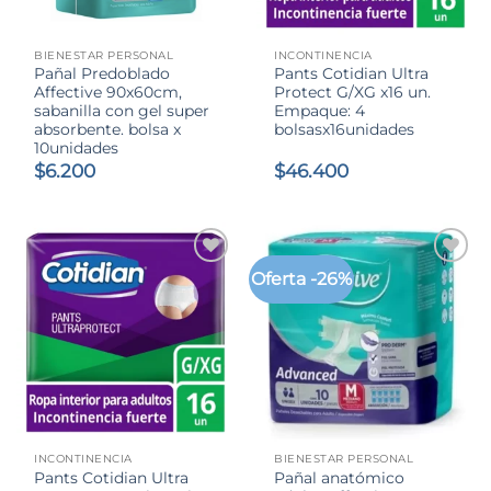
BIENESTAR PERSONAL
INCONTINENCIA
Pañal Predoblado
Pants Cotidian Ultra
Affective 90x60cm,
Protect G/XG x16 un.
sabanilla con gel super
Empaque: 4
absorbente. bolsa x
bolsasx16unidades
10unidades
$
6.200
$
46.400
Oferta -26%
INCONTINENCIA
BIENESTAR PERSONAL
Pants Cotidian Ultra
Pañal anatómico