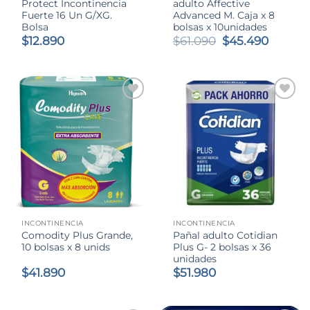
Protect Incontinencia
adulto Affective
Fuerte 16 Un G/XG.
Advanced M. Caja x 8
Bolsa
bolsas x 10unidades
El
El
$
12.890
$
61.090
$
45.490
precio
precio
original
actual
era:
es:
$61.090.
$45.49
INCONTINENCIA
INCONTINENCIA
Comodity Plus Grande,
Pañal adulto Cotidian
10 bolsas x 8 unids
Plus G- 2 bolsas x 36
unidades
$
41.890
$
51.980