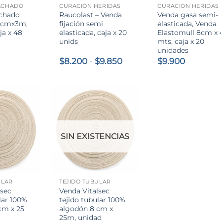
LCHADO
CURACIÓN HERIDAS
CURACIÓN HERIDAS
lchado
Raucolast – Venda
Venda gasa semi-
10cmx3m,
fijación semi
elasticada, Venda
ja x 48
elasticada, caja x 20
Elastomull 8cm x 
unids
mts, caja x 20
unidades
Rango
$
8.200
-
$
9.850
$
9.900
de
precios:
desde
$8.200
hasta
$9.850
SIN EXISTENCIAS
+
ULAR
TEJIDO TUBULAR
lsec
Venda Vitalsec
lar 100%
tejido tubular 100%
cm x 25
algodón 8 cm x
25m, unidad