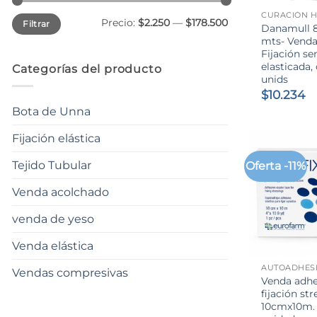
CURACIÓN H
Precio
Precio
Precio:
$2.250
—
$178.500
Filtrar
mínimo
máximo
Danamull 
mts- Venda
Fijación se
elasticada, 
Categorías del producto
unids
$
10.234
Bota de Unna
Fijación elástica
Tejido Tubular
Oferta -11%
Venda acolchado
venda de yeso
+
Venda elástica
AUTOADHES
Vendas compresivas
Venda adhe
fijación str
10cmx10m. E