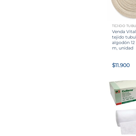
+
TEJIDO TUB
Venda Vital
tejido tubu
algodón 12
m, unidad
$
11.900
+