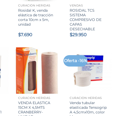
CURACIÓN HERIDAS
VENDAS
Rosidal K, venda
ROSIDAL TCS
elástica de tracción
SISTEMA
corta 10cm x 5m,
COMPRESIVO DE
unidad
CAPAS
DESECHABLE
$
7.690
$
29.950
Oferta -16%
+
+
CURACIÓN HERIDAS
CURACIÓN HERIDAS
VENDA ELASTICA
Venda tubular
15CM X 4,5MTS
elasticada Tensogrip
1
CRANBERRY-
A 4,5cmx10m, color