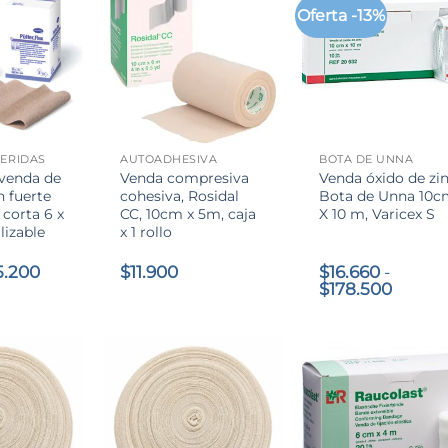
Oferta -13%
+
+
ERIDAS
AUTOADHESIVA
BOTA DE UNNA
 venda de
Venda compresiva
Venda óxido de zin
 fuerte
cohesiva, Rosidal
Bota de Unna 10
 corta 6 x
CC, 10cm x 5m, caja
X 10 m, Varicex S
lizable
x 1 rollo
El
5.200
$
11.900
$
16.660
-
recio
precio
Rango
$
178.500
iginal
actual
de
a:
es:
precio
.593.
$5.200.
desde
$16.66
hasta
$178.5