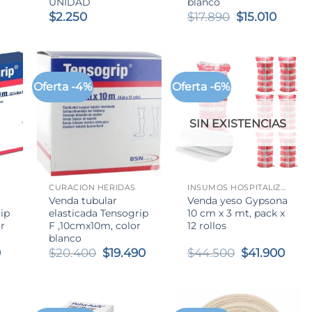
UNIDAD
blanco
l
El
El
$
2.250
$
17.890
$
15.010
recio
precio
preci
ctual
original
actua
:
era:
es:
.100.
$17.890.
$15.01
Oferta -4%
Oferta -6%
SIN EXISTENCIAS
+
+
CURACIÓN HERIDAS
INSUMOS HOSPITALIZACIÓN
Venda tubular
Venda yeso Gypsona
ip
elasticada Tensogrip
10 cm x 3 mt, pack x
r
F ,10cmx10m, color
12 rollos
blanco
El
El
El
El
El
0
$
20.400
$
19.490
$
44.500
$
41.900
precio
precio
precio
precio
prec
l
actual
original
actual
original
actu
es:
era:
es:
era:
es:
$18.890.
$20.400.
$19.490.
$44.500.
$41.