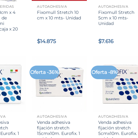
ERIDAS
AUTOADHESIVA
AUTOADHESIVA
8cm x 4
Fixomull Stretch 10
Fixomull Stretch
 de
cm x 10 mts- Unidad
5cm x 10 mts-
mi
Unidad
caja x 20
$
14.875
$
7.616
Oferta -36%
Oferta -8%
+
+
IVA
AUTOADHESIVA
AUTOADHESIVA
siva
Venda adhesiva
Venda adhesiva
etch
fijación stretch
fijación stretch
urofix. 1
15cmx10m. Eurofix. 1
5cmx10m. Eurofix. 