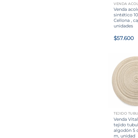
VENDA ACO
Venda aco
sintético 
Cellona , ca
unidades
$
57.600
+
TEJIDO TUB
Venda Vita
tejido tubu
algodón 5 
m, unidad