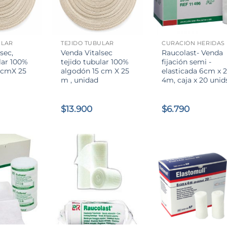
+
+
ULAR
TEJIDO TUBULAR
CURACIÓN HERIDAS
sec,
Venda Vitalsec
Raucolast- Venda
lar 100%
tejido tubular 100%
fijación semi -
 cmX 25
algodón 15 cm X 25
elasticada 6cm x 2
m , unidad
4m, caja x 20 unid
$
13.900
$
6.790
+
+