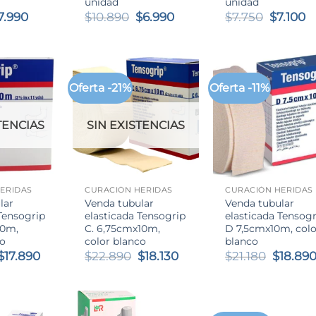
unidad
unidad
l
El
El
El
El
E
7.990
$
10.890
$
6.990
$
7.750
$
7.100
recio
precio
precio
precio
precio
p
riginal
actual
original
actual
original
a
ra:
es:
era:
es:
era:
es
8.990.
$7.990.
$10.890.
$6.990.
$7.750.
$7
Oferta -21%
Oferta -11%
TENCIAS
SIN EXISTENCIAS
+
+
ERIDAS
CURACIÓN HERIDAS
CURACIÓN HERIDAS
lar
Venda tubular
Venda tubular
Tensogrip
elasticada Tensogrip
elasticada Tensogr
10m,
C. 6,75cmx10m,
D 7,5cmx10m, colo
co
color blanco
blanco
El
El
El
El
El
$
17.890
$
22.890
$
18.130
$
21.180
$
18.89
precio
precio
precio
precio
precio
original
actual
original
actual
origina
era:
es:
era:
es:
era:
$23.890.
$17.890.
$22.890.
$18.130.
$21.180.