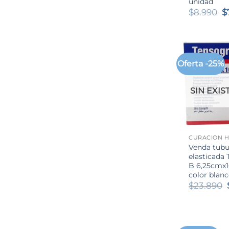
unidad
E
$
8.990
$
p
o
e
$
Oferta -25%
SIN EXIS
+
CURACIÓN H
Venda tubu
elasticada 
B 6,25cmx
color blan
$
23.890