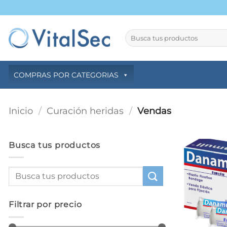
Saltar
al
contenido
Buscar
por:
COMPRAS POR CATEGORIAS
Inicio
/
Curación heridas
/
Vendas
Busca tus productos
Filtrar por precio
+