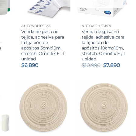
+
+
AUTOADHESIVA
AUTOADHESIVA
Venda de gasa no
Venda de gasa no
tejida, adhesiva para
tejida, adhesiva para
-
la fijación de
la fijación de
s
apósitos 5cmx10m,
apósitos 10cmx10m,
stretch. Omnifix E , 1
stretch. Omnifix E , 1
unidad
unidad
El
El
$
6.890
$
10.990
$
7.890
precio
preci
original
actual
era:
es:
$10.990.
$7.890
+
+