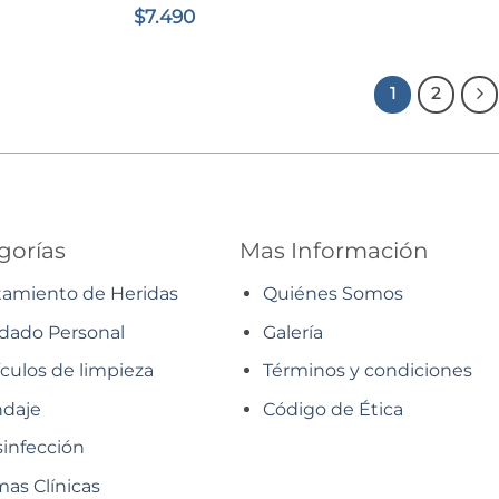
$
7.490
1
2
gorías
Mas Información
tamiento de Heridas
Quiénes Somos
dado Personal
Galería
ículos de limpieza
Términos y condiciones
daje
Código de Ética
infección
as Clínicas