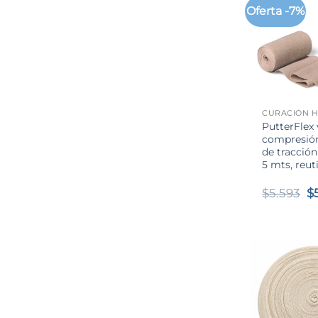
Oferta -7%
+
CURACIÓN H
PutterFlex
compresión
de tracción
5 mts, reuti
El
$
5.593
$
p
or
er
$5