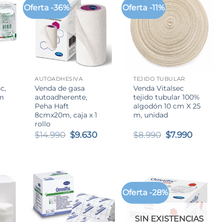
Oferta -36%
Oferta -11%
+
+
AUTOADHESIVA
TEJIDO TUBULAR
c,
Venda de gasa
Venda Vitalsec
cm
autoadherente,
tejido tubular 100%
Peha Haft
algodón 10 cm X 25
8cmx20m, caja x 1
m, unidad
rollo
El
El
El
El
$
14.990
$
9.630
$
8.990
$
7.990
precio
precio
precio
precio
original
actual
original
actual
s:
era:
es:
era:
es:
$14.990.
$9.630.
$8.990.
$7.990.
0
Oferta -28%
00
SIN EXISTENCIAS