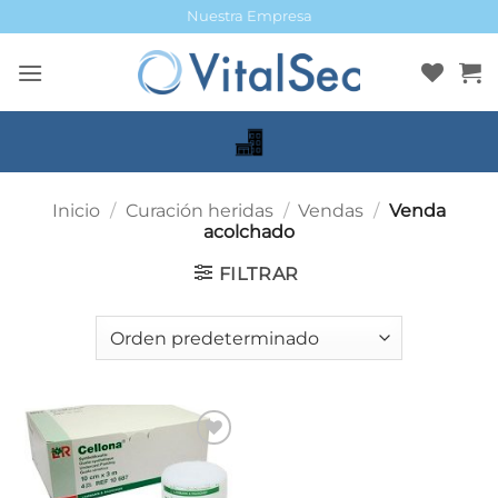
Saltar
Nuestra Empresa
al
contenido
Inicio
/
Curación heridas
/
Vendas
/
Venda
acolchado
FILTRAR