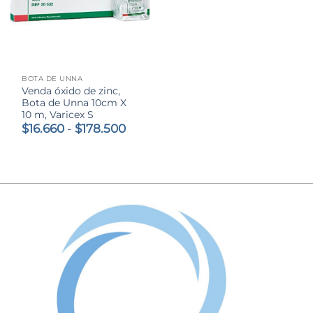
BOTA DE UNNA
Venda óxido de zinc,
Bota de Unna 10cm X
10 m, Varicex S
Rango
$
16.660
-
$
178.500
de
precios:
desde
$16.660
hasta
$178.500