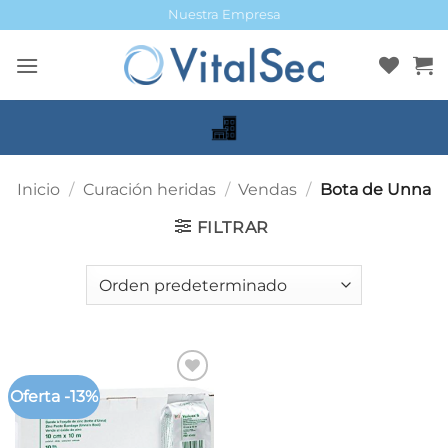
Saltar
Nuestra Empresa
al
contenido
Inicio
/
Curación heridas
/
Vendas
/
Bota de Unna
FILTRAR
Oferta -13%