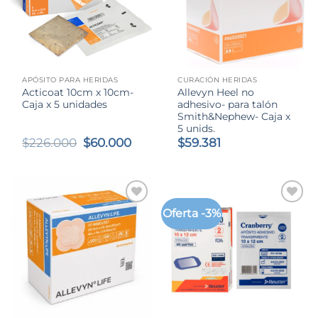
APÓSITO PARA HERIDAS
CURACIÓN HERIDAS
Acticoat 10cm x 10cm-
Allevyn Heel no
Caja x 5 unidades
adhesivo- para talón
Smith&Nephew- Caja x
5 unids.
El
El
$
226.000
$
60.000
$
59.381
precio
precio
original
actual
era:
es:
$226.000.
$60.000.
Oferta -3%