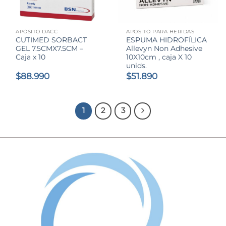
APÓSITO DACC
APÓSITO PARA HERIDAS
CUTIMED SORBACT
ESPUMA HIDROFÍLICA
GEL 7.5CMX7.5CM –
Allevyn Non Adhesive
Caja x 10
10X10cm , caja X 10
unids.
$
88.990
$
51.890
1
2
3