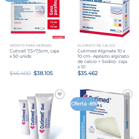
APÓSITO PARA HERIDAS
ALGINATO DE CALCIO
Cuticell 7,5×7,5cm, caja
Cutimed Alginate 10 x
x 50 unids
10 cm- Apósito alginato
de calcio + Sodio)- caja
x 10
El
El
$
46.400
$
38.105
$
35.462
precio
precio
original
actual
era:
es:
$46.400.
$38.105.
Oferta -8%