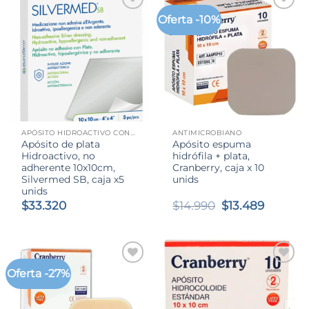
Oferta -10%
APÓSITO HIDROACTIVO CON PLATA
ANTIMICROBIANO
Apósito de plata
Apósito espuma
Hidroactivo, no
hidrófila + plata,
adherente 10x10cm,
Cranberry, caja x 10
Silvermed SB, caja x5
unids
unids
El
El
$
33.320
$
14.990
$
13.489
precio
precio
original
actual
era:
es:
$14.990.
$13.489
Oferta -27%