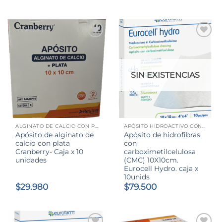
SIN EXISTENCIAS
ALGINATO DE CALCIO CON PLATA
APÓSITO HIDROACTIVO CON CARBOXIMETILCELULOSA (CMC)
Apósito de alginato de
Apósito de hidrofibras
calcio con plata
con
Cranberry- Caja x 10
carboximetilcelulosa
unidades
(CMC) 10X10cm.
Eurocell Hydro. caja x
10unids
$
29.980
$
79.500