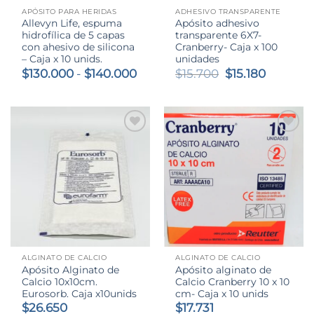
APÓSITO PARA HERIDAS
ADHESIVO TRANSPARENTE
Allevyn Life, espuma
Apósito adhesivo
hidrofílica de 5 capas
transparente 6X7-
con ahesivo de silicona
Cranberry- Caja x 100
– Caja x 10 unids.
unidades
Rango
El
El
$
130.000
-
$
140.000
$
15.700
$
15.180
de
precio
precio
precios:
original
actual
desde
era:
es:
$130.000
$15.700.
$15.180.
hasta
$140.000
ALGINATO DE CALCIO
ALGINATO DE CALCIO
Apósito Alginato de
Apósito alginato de
Calcio 10x10cm.
Calcio Cranberry 10 x 10
Eurosorb. Caja x10unids
cm- Caja x 10 unids
$
26.650
$
17.731