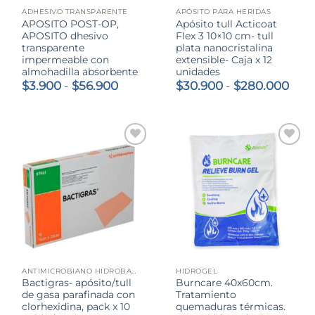
ADHESIVO TRANSPARENTE
APÓSITO PARA HERIDAS
APOSITO POST-OP,
Apósito tull Acticoat
APOSITO dhesivo
Flex 3 10×10 cm- tull
transparente
plata nanocristalina
impermeable con
extensible- Caja x 12
almohadilla absorbente
unidades
Rango
Ran
$
3.900
-
$
56.900
$
30.900
-
$
280.000
de
de
precios:
prec
desde
des
$3.900
$30
hasta
hast
$56.900
$28
ANTIMICROBIANO HIDROBALANCE CON PHMB
HIDROGEL
Bactigras- apósito/tull
Burncare 40x60cm.
de gasa parafinada con
Tratamiento
clorhexidina, pack x 10
quemaduras térmicas.