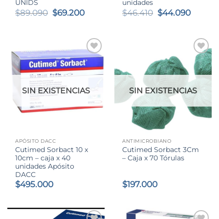
UNIDS
unidades
El
El
El
El
$
89.090
$
69.200
$
46.410
$
44.090
precio
precio
precio
precio
original
actual
original
actual
era:
es:
era:
es:
$89.090.
$69.200.
$46.410.
$44.09
SIN EXISTENCIAS
SIN EXISTENCIAS
APÓSITO DACC
ANTIMICROBIANO
Cutimed Sorbact 10 x
Cutimed Sorbact 3Cm
10cm – caja x 40
– Caja x 70 Tórulas
unidades Apósito
DACC
$
495.000
$
197.000