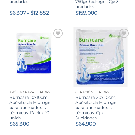
unidades
750gr hidrogel. Cjx 3
unidades
Rango
$
6.307
-
$
12.852
$
159.000
de
precios:
desde
$6.307
hasta
$12.852
APÓSITO PARA HERIDAS
CURACIÓN HERIDAS
Burncare 10x10cm.
Burncare 20x20cm,
Apósito de Hidrogel
Apósito de Hidrogel
para quemaduras
para quemaduras
térmicas. Pack x 10
térmicas. Cj x
unids
5unidades
$
65.300
$
64.900