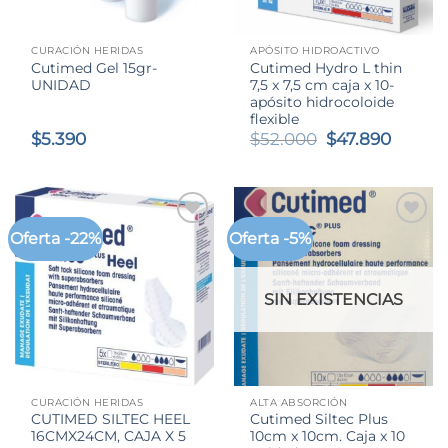
CURACIÓN HERIDAS
APÓSITO HIDROACTIVO
Cutimed Gel 15gr-
Cutimed Hydro L thin
UNIDAD
7,5 x 7,5 cm caja x 10-
apósito hidrocoloide
flexible
El
El
$
5.390
$
52.000
$
47.890
precio
precio
original
actual
era:
es:
$52.000.
$47.89
Oferta -22%
Oferta -5%
SIN EXISTENCIAS
CURACIÓN HERIDAS
ALTA ABSORCIÓN
CUTIMED SILTEC HEEL
Cutimed Siltec Plus
16CMX24CM, CAJA X 5
10cm x 10cm. Caja x 10