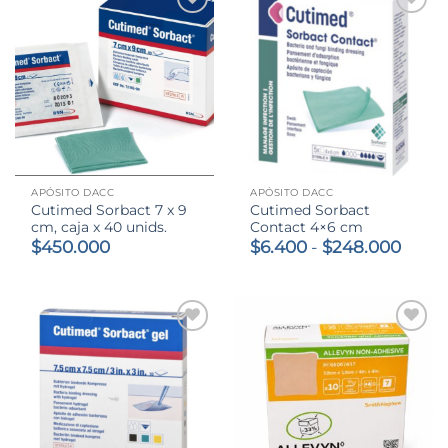
APÓSITO DACC
APÓSITO DACC
Cutimed Sorbact 7 x 9
Cutimed Sorbact
cm, caja x 40 unids.
Contact 4×6 cm
Rang
$
450.000
$
6.400
-
$
248.000
de
preci
desd
$6.40
hasta
$248