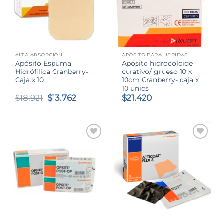
ALTA ABSORCIÓN
APÓSITO PARA HERIDAS
Apósito Espuma
Apósito hidrocoloide
Hidrófilica Cranberry-
curativo/ grueso 10 x
Caja x 10
10cm Cranberry- caja x
10 unids
El
El
$
18.921
$
13.762
$
21.420
precio
precio
original
actual
era:
es:
$18.921.
$13.762.