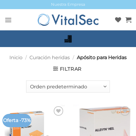
Saltar
Nuestra Empresa
al
contenido
Inicio
/
Curación heridas
/
Apósito para Heridas
FILTRAR
Oferta -73%