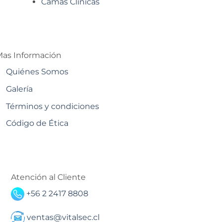
Camas Clínicas
as Información
Quiénes Somos
Galería
Términos y condiciones
Código de Ética
Atención al Cliente
+56 2 2417 8808
ventas@vitalsec.cl