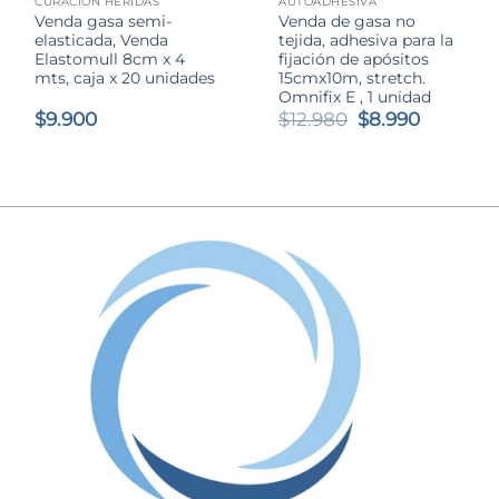
CURACIÓN HERIDAS
AUTOADHESIVA
Venda gasa semi-
Venda de gasa no
elasticada, Venda
tejida, adhesiva para la
Elastomull 8cm x 4
fijación de apósitos
mts, caja x 20 unidades
15cmx10m, stretch.
Omnifix E , 1 unidad
El
El
$
9.900
$
12.980
$
8.990
precio
precio
original
actual
era:
es:
$12.980.
$8.990.