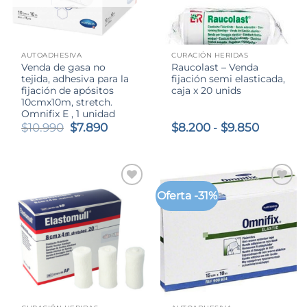
AUTOADHESIVA
CURACIÓN HERIDAS
Venda de gasa no
Raucolast – Venda
tejida, adhesiva para la
fijación semi elasticada,
fijación de apósitos
caja x 20 unids
10cmx10m, stretch.
Omnifix E , 1 unidad
El
El
Rango
$
10.990
$
7.890
$
8.200
-
$
9.850
precio
precio
de
original
actual
precios:
era:
es:
desde
$10.990.
$7.890.
$8.200
hasta
Oferta -31%
$9.850