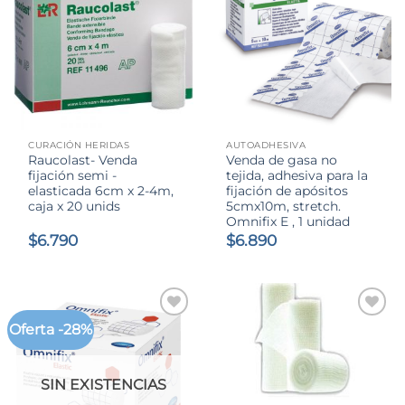
CURACIÓN HERIDAS
AUTOADHESIVA
Raucolast- Venda
Venda de gasa no
fijación semi -
tejida, adhesiva para la
elasticada 6cm x 2-4m,
fijación de apósitos
caja x 20 unids
5cmx10m, stretch.
Omnifix E , 1 unidad
$
6.790
$
6.890
Oferta -28%
SIN EXISTENCIAS