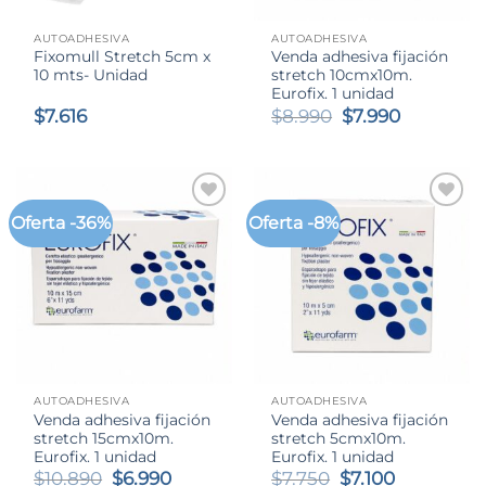
AUTOADHESIVA
AUTOADHESIVA
Fixomull Stretch 5cm x
Venda adhesiva fijación
10 mts- Unidad
stretch 10cmx10m.
Eurofix. 1 unidad
El
El
$
7.616
$
8.990
$
7.990
precio
precio
original
actual
era:
es:
$8.990.
$7.990.
Oferta -36%
Oferta -8%
AUTOADHESIVA
AUTOADHESIVA
Venda adhesiva fijación
Venda adhesiva fijación
stretch 15cmx10m.
stretch 5cmx10m.
Eurofix. 1 unidad
Eurofix. 1 unidad
El
El
El
El
$
10.890
$
6.990
$
7.750
$
7.100