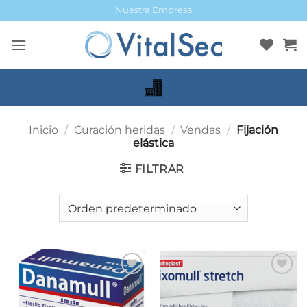
Saltar
Nuestra Empresa
al
contenido
Inicio
/
Curación heridas
/
Vendas
/
Fijación
elástica
FILTRAR