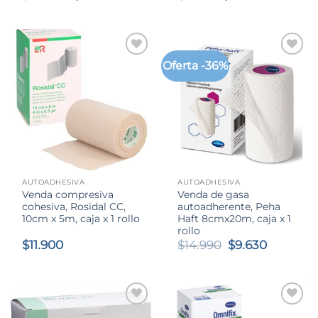
precio
precio
precio
precio
original
actual
original
actual
era:
es:
era:
es:
$10.890.
$6.990.
$7.750.
$7.100.
Oferta -36%
AUTOADHESIVA
AUTOADHESIVA
Venda compresiva
Venda de gasa
cohesiva, Rosidal CC,
autoadherente, Peha
10cm x 5m, caja x 1 rollo
Haft 8cmx20m, caja x 1
rollo
El
El
$
11.900
$
14.990
$
9.630
precio
precio
original
actual
era:
es:
$14.990.
$9.630.