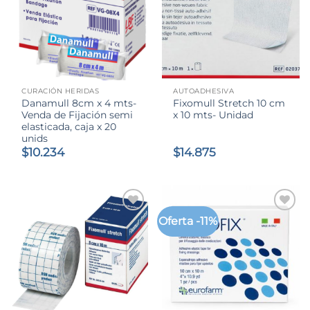
CURACIÓN HERIDAS
AUTOADHESIVA
Danamull 8cm x 4 mts-
Fixomull Stretch 10 cm
Venda de Fijación semi
x 10 mts- Unidad
elasticada, caja x 20
unids
$
10.234
$
14.875
Oferta -11%