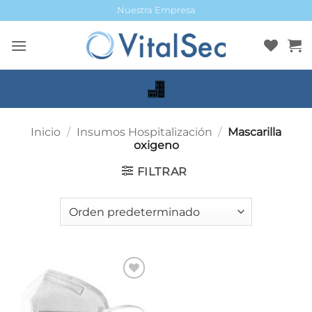
Saltar
Nuestra Empresa
al
contenido
Inicio
/
Insumos Hospitalización
/
Mascarilla
oxigeno
FILTRAR