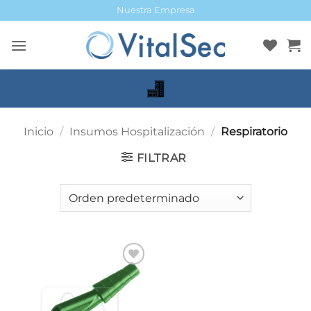
Saltar
Nuestra Empresa
al
contenido
Inicio
/
Insumos Hospitalización
/
Respiratorio
FILTRAR