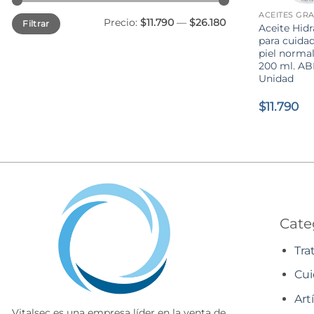
Precio
Precio
Precio:
$11.790
—
$26.180
Filtrar
mínimo
máximo
Aceite Hid
para cuidad
piel normal
200 ml. AB
Unidad
$
11.790
Cate
Tra
Cui
Art
Vitalsec es una empresa líder en la venta de