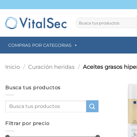
Saltar
al
contenido
Buscar
por:
COMPRAS POR CATEGORIAS
Inicio
/
Curación heridas
/
Aceites grasos hip
Busca tus productos
Filtrar por precio
+