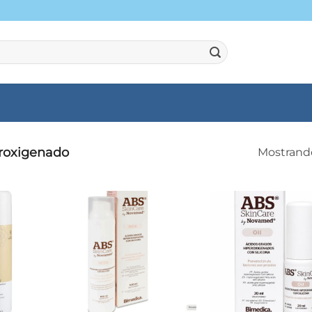
eroxigenado
Mostrando
+
+