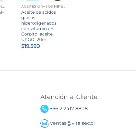
ACEITES GRASOS HIPEROXIGENADO
ACEITES GRASOS HIPEROXIGENADO
l-
Aceite de ácidos
o
grasos
hiperoxigenados
con vitamina E.
Corpitol aceite,
URGO, 20ml
$
19.590
Atención al Cliente
+56 2 2417 8808
ventas@vitalsec.cl