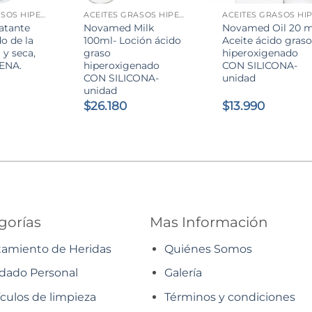
ACEITES GRASOS HIPEROXIGENADO
ACEITES GRASOS HIPEROXIGENADO
ratante
Novamed Milk
Novamed Oil 20 m
o de la
100ml- Loción ácido
Aceite ácido gras
 y seca,
graso
hiperoxigenado
ENA.
hiperoxigenado
CON SILICONA-
CON SILICONA-
unidad
unidad
$
26.180
$
13.990
gorías
Mas Información
tamiento de Heridas
Quiénes Somos
dado Personal
Galería
ículos de limpieza
Términos y condiciones