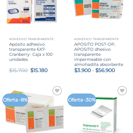
ADHESIVO TRANSPARENTE
ADHESIVO TRANSPARENTE
Apósito adhesivo
APOSITO POST-OP,
transparente 6X7-
APOSITO dhesivo
Cranberry- Caja x 100
transparente
unidades
impermeable con
almohadilla absorbente
El
El
Rango
$
15.700
$
15.180
$
3.900
-
$
56.900
precio
precio
de
original
actual
precios
era:
es:
desde
$15.700.
$15.180.
$3.900
hasta
Oferta -8%
Oferta -30%
$56.90