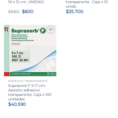
10 x 12 cm. UNIDAD
transparente . Caja x 10
unids.
El
El
$
880
$
800
$
35.700
precio
precio
original
actual
era:
es:
$880.
$800.
ADHESIVO TRANSPARENTE
Suprasorb F 5×7 cm-
Apósito adhesivo
transparente. Caja x 100
unidades
$
40.590