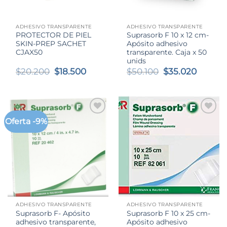
ADHESIVO TRANSPARENTE
ADHESIVO TRANSPARENTE
PROTECTOR DE PIEL
Suprasorb F 10 x 12 cm-
SKIN-PREP SACHET
Apósito adhesivo
CJAX50
transparente. Caja x 50
unids
El
El
El
El
$
20.200
$
18.500
$
50.100
$
35.020
precio
precio
precio
precio
original
actual
original
actual
era:
es:
era:
es:
$20.200.
$18.500.
$50.100.
$35.02
Oferta -9%
ADHESIVO TRANSPARENTE
ADHESIVO TRANSPARENTE
Suprasorb F- Apósito
Suprasorb F 10 x 25 cm-
adhesivo transparente,
Apósito adhesivo