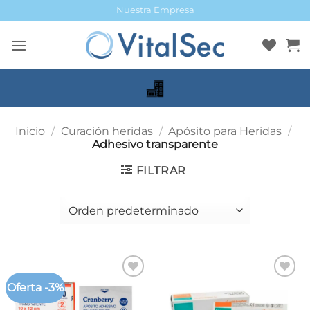
Saltar
Nuestra Empresa
al
contenido
Inicio
/
Curación heridas
/
Apósito para Heridas
/
Adhesivo transparente
FILTRAR
Oferta -3%