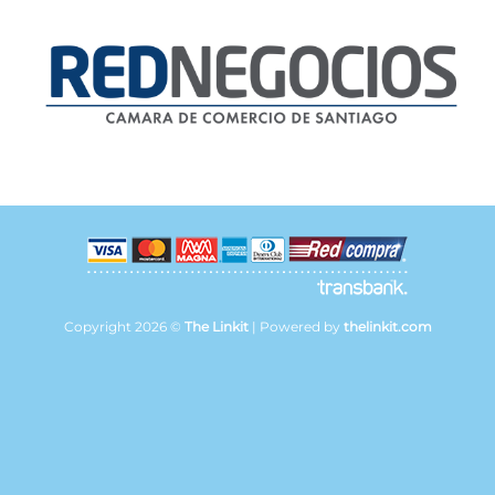
Copyright 2026 ©
The Linkit
| Powered by
thelinkit.com