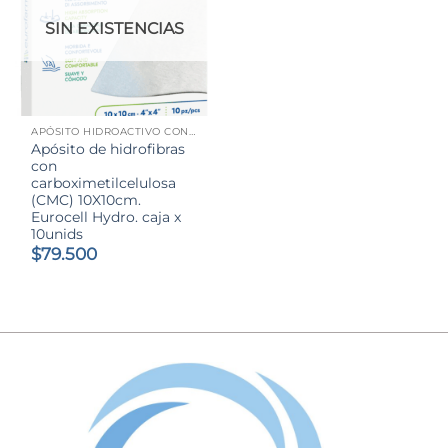
SIN EXISTENCIAS
APÓSITO HIDROACTIVO CON CARBOXIMETILCELULOSA (CMC)
Apósito de hidrofibras
con
carboximetilcelulosa
(CMC) 10X10cm.
Eurocell Hydro. caja x
10unids
$
79.500