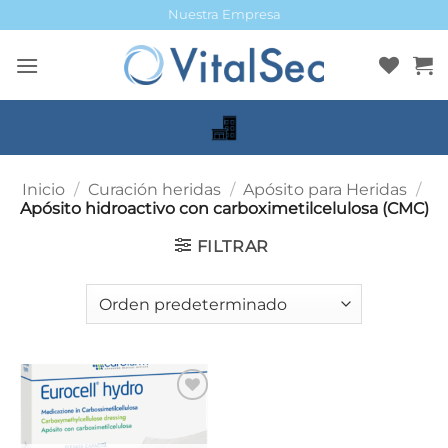
Saltar
Nuestra Empresa
al
contenido
Inicio
/
Curación heridas
/
Apósito para Heridas
/
Apósito hidroactivo con carboximetilcelulosa (CMC)
FILTRAR