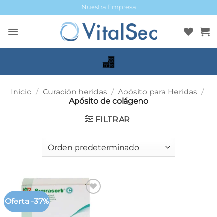
Saltar
Nuestra Empresa
al
contenido
Inicio
/
Curación heridas
/
Apósito para Heridas
/
Apósito de colágeno
FILTRAR
Oferta -37%