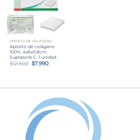
APÓSITO DE COLÁGENO
Apósito de colágeno
100%, 4x6x0,8cm.
Suprasorb C. 1 unidad
El
El
$
12.602
$
7.990
precio
precio
original
actual
era:
es:
$12.602.
$7.990.