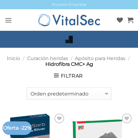
Saltar
Nuestra Empresa
al
contenido
Inicio
/
Curación heridas
/
Apósito para Heridas
/
Hidrofibra CMC+ Ag
FILTRAR
Oferta -22%