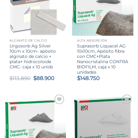
ALGINATO DE CALCIO
ALTA ABSORCIÓN
Urgosorb Ag Silver
Suprasorb Liquacel AG
10cm x 10cm- apósito
10x10cm, Apósito fibra
alginato de calcio +
con CMC+Plata
plata+ hidrocoloide
Nanocristalina CONTRA
CMC- caja x 10 unids
BIOFILM, caja x 10
unidades
El
El
$
113.890
$
88.900
$
148.750
precio
precio
original
actual
era:
es:
$113.890.
$88.900.