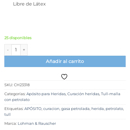
Libre de Látex
25 disponibles
Lomatuell H- Apósito tull gasa petrolada 10x10cm. Caja x 50 u
Añadir al carrito
SKU:
CH23318
Categorías:
Apósito para Heridas
,
Curación heridas
,
Tull-malla
con petrolato
Etiquetas:
APÓSITO
,
curacion
,
gasa petrolada
,
herida
,
petrolato
,
tull
Marca:
Lohman & Rauscher