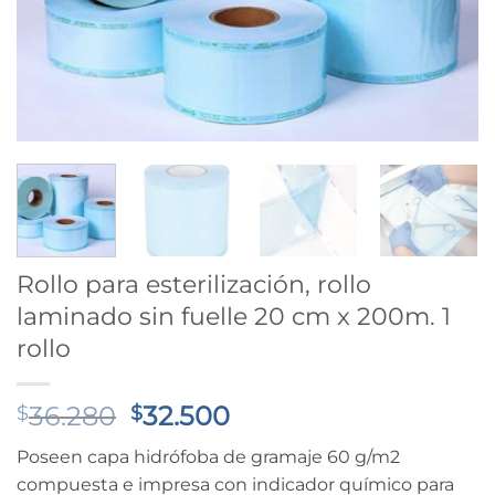
Rollo para esterilización, rollo
laminado sin fuelle 20 cm x 200m. 1
rollo
El
El
36.280
32.500
$
$
precio
precio
Poseen capa hidrófoba de gramaje 60 g/m2
original
actual
compuesta e impresa con indicador químico para
era:
es: