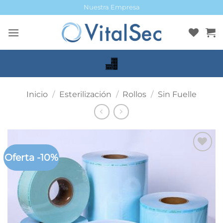
Saltar
Nuestra Empresa
al
contenido
Inicio
/
Esterilización
/
Rollos
/
Sin Fuelle
Oferta -10%