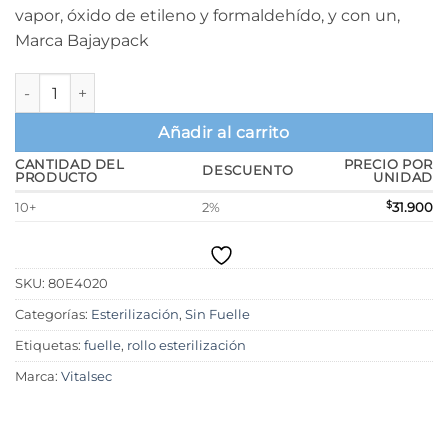
vapor, óxido de etileno y formaldehído, y con un,
$36.280.
$32.500.
Marca Bajaypack
Rollo para esterilización, rollo laminado sin fuelle 20 cm x 200
Añadir al carrito
CANTIDAD DEL
PRECIO POR
DESCUENTO
PRODUCTO
UNIDAD
10+
2%
$
31.900
SKU:
80E4020
Categorías:
Esterilización
,
Sin Fuelle
Etiquetas:
fuelle
,
rollo esterilización
Marca:
Vitalsec