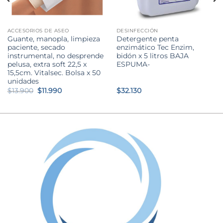
ACCESORIOS DE ASEO
DESINFECCIÓN
Guante, manopla, limpieza
Detergente penta
paciente, secado
enzimático Tec Enzim,
instrumental, no desprende
bidón x 5 litros BAJA
pelusa, extra soft 22,5 x
ESPUMA-
15,5cm. Vitalsec. Bolsa x 50
unidades
El
El
$
13.900
$
11.990
$
32.130
precio
precio
original
actual
era:
es:
$13.900.
$11.990.