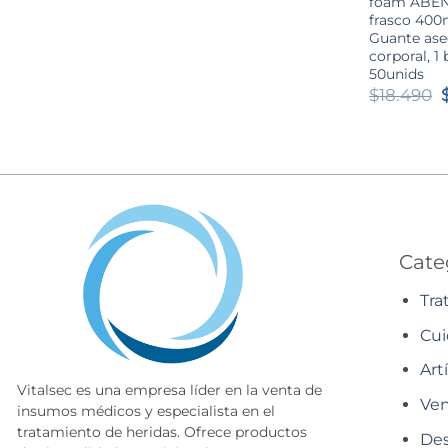
foam ABEN
frasco 400
Guante as
corporal, 1 
50unids
$
18.490
e
Cate
Tra
Cui
Art
Vitalsec es una empresa líder en la venta de
Ven
insumos médicos y especialista en el
tratamiento de heridas. Ofrece productos
Des