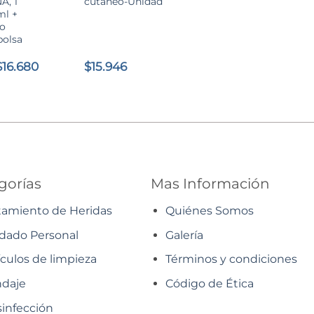
A, 1
cutáneo-Unidad
ml +
eo
bolsa
El
El
$
16.680
$
15.946
precio
precio
original
actual
ra:
es:
$18.490.
$16.680.
gorías
Mas Información
tamiento de Heridas
Quiénes Somos
dado Personal
Galería
ículos de limpieza
Términos y condiciones
daje
Código de Ética
infección