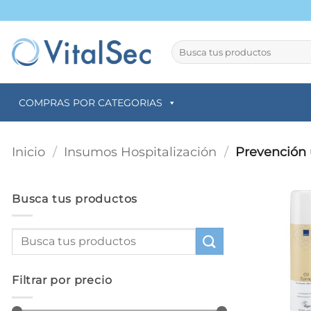
Saltar
al
contenido
Buscar
por:
COMPRAS POR CATEGORIAS
Inicio
/
Insumos Hospitalización
/
Prevención ú
Busca tus productos
Filtrar por precio
+