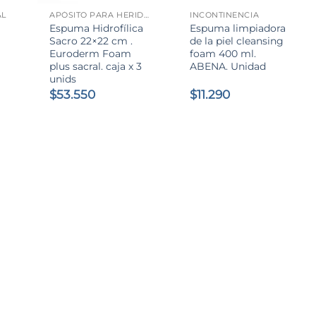
AL
APÓSITO PARA HERIDAS
INCONTINENCIA
Espuma Hidrofílica
Espuma limpiadora
Sacro 22×22 cm .
de la piel cleansing
Euroderm Foam
foam 400 ml.
plus sacral. caja x 3
ABENA. Unidad
unids
$
53.550
$
11.290