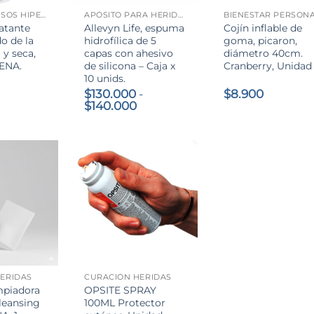
ACEITES GRASOS HIPEROXIGENADO
APÓSITO PARA HERIDAS
BIENESTAR PERSON
ratante
Allevyn Life, espuma
Cojín inflable de
o de la
hidrofílica de 5
goma, picaron,
 y seca,
capas con ahesivo
diámetro 40cm.
ENA.
de silicona – Caja x
Cranberry, Unidad
10 unids.
$
130.000
-
$
8.900
Rango
$
140.000
de
precios:
desde
$130.000
hasta
$140.000
+
ERIDAS
CURACIÓN HERIDAS
mpiadora
OPSITE SPRAY
cleansing
100ML Protector