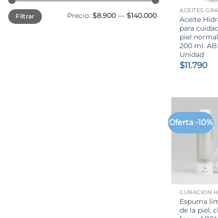
Precio
Precio
Precio:
$8.900
—
$140.000
Filtrar
mínimo
máximo
Aceite Hid
para cuidad
piel normal
200 ml. AB
Unidad
$
11.790
Oferta -10%
+
CURACIÓN H
Espuma li
de la piel, 