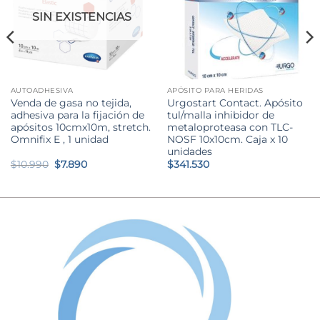
SIN EXISTENCIAS
AUTOADHESIVA
APÓSITO PARA HERIDAS
Venda de gasa no tejida,
Urgostart Contact. Apósito
adhesiva para la fijación de
tul/malla inhibidor de
apósitos 10cmx10m, stretch.
metaloproteasa con TLC-
Omnifix E , 1 unidad
NOSF 10x10cm. Caja x 10
unidades
El
El
$
10.990
$
7.890
$
341.530
precio
precio
original
actual
era:
es:
$10.990.
$7.890.