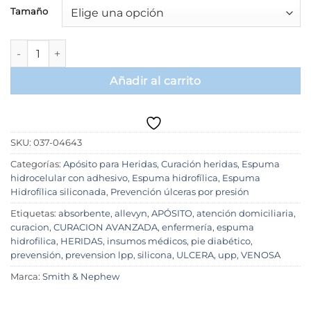
precios:
Tamaño
desde
$130.000
Allevyn Life, espuma hidrofílica de 5 capas con ahesivo de silic
hasta
$140.000
Añadir al carrito
SKU:
037-04643
Categorías:
Apósito para Heridas
,
Curación heridas
,
Espuma
hidrocelular con adhesivo
,
Espuma hidrofílica
,
Espuma
Hidrofílica siliconada
,
Prevención úlceras por presión
Etiquetas:
absorbente
,
allevyn
,
APÓSITO
,
atención domiciliaria
,
curacion
,
CURACION AVANZADA
,
enfermería
,
espuma
hidrofilica
,
HERIDAS
,
insumos médicos
,
pie diabético
,
prevensión
,
prevension lpp
,
silicona
,
ULCERA
,
upp
,
VENOSA
Marca:
Smith & Nephew