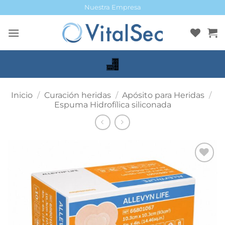
Saltar
Nuestra Empresa
al
contenido
Inicio
/
Curación heridas
/
Apósito para Heridas
/
Espuma Hidrofílica siliconada