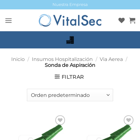
Saltar
Nuestra Empresa
al
contenido
Inicio
/
Insumos Hospitalización
/
Via Aerea
/
Sonda de Aspiración
FILTRAR