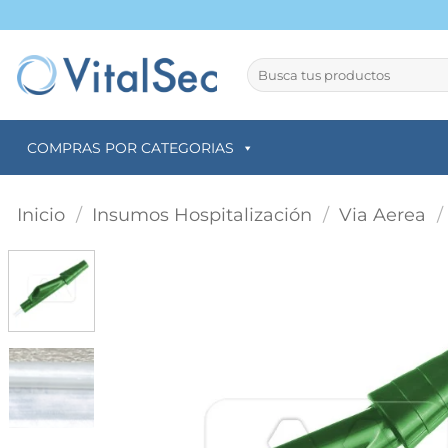
Saltar
al
contenido
Buscar
por:
COMPRAS POR CATEGORIAS
Inicio
/
Insumos Hospitalización
/
Via Aerea
/