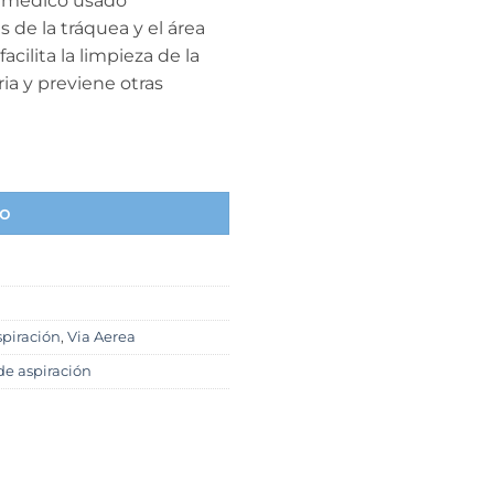
vo médico usado
 de la tráquea y el área
cilita la limpieza de la
ria y previene otras
4 FR, Polymed, Pack x 20 unidades cantidad
to
piración
,
Via Aerea
de aspiración