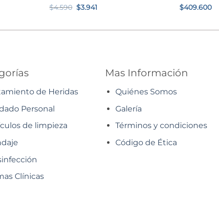
El
El
$
4.590
$
3.941
$
409.600
precio
precio
original
actual
era:
es:
$4.590.
$3.941.
gorías
Mas Información
tamiento de Heridas
Quiénes Somos
dado Personal
Galería
ículos de limpieza
Términos y condiciones
daje
Código de Ética
infección
as Clínicas