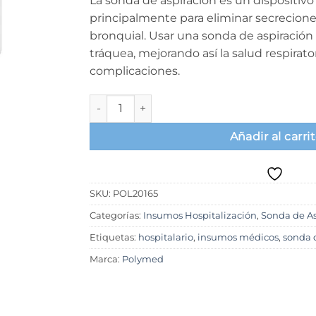
La sonda de aspiración es un dispositi
principalmente para eliminar secreciones
bronquial. Usar una sonda de aspiración fa
tráquea, mejorando así la salud respirato
complicaciones.
Sonda de aspiración con válvula de control 1
Añadir al carri
SKU:
POL20165
Categorías:
Insumos Hospitalización
,
Sonda de As
Etiquetas:
hospitalario
,
insumos médicos
,
sonda 
Marca:
Polymed