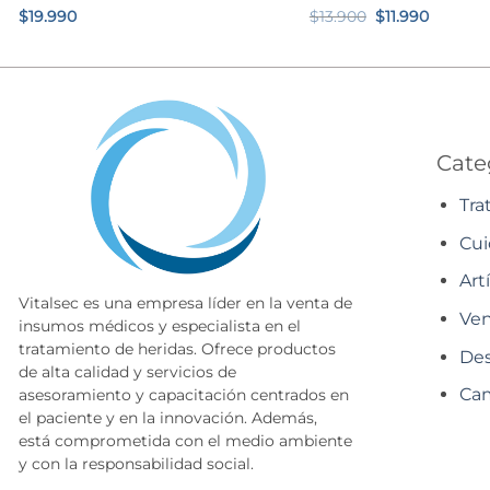
El
El
$
19.990
$
13.900
$
11.990
precio
precio
original
actual
era:
es:
$13.900.
$11.990.
Cate
Tra
Cui
Art
Vitalsec es una empresa líder en la venta de
Ven
insumos médicos y especialista en el
tratamiento de heridas. Ofrece productos
Des
de alta calidad y servicios de
Cam
asesoramiento y capacitación centrados en
el paciente y en la innovación. Además,
está comprometida con el medio ambiente
y con la responsabilidad social.