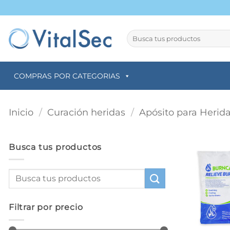
Saltar
al
contenido
Buscar
por:
COMPRAS POR CATEGORIAS
Inicio
/
Curación heridas
/
Apósito para Herid
Busca tus productos
Filtrar por precio
+