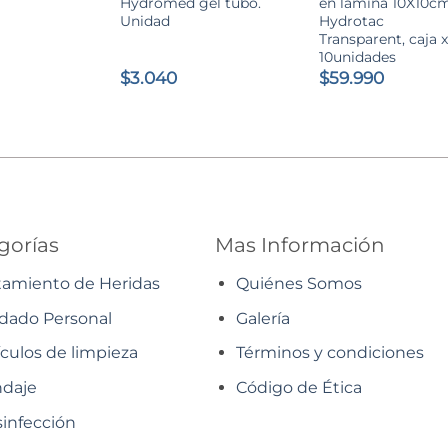
Hydromed gel tubo.
en lámina 10X10cm
Unidad
Hydrotac
Transparent, caja 
10unidades
$
3.040
$
59.990
gorías
Mas Información
tamiento de Heridas
Quiénes Somos
dado Personal
Galería
ículos de limpieza
Términos y condiciones
daje
Código de Ética
infección