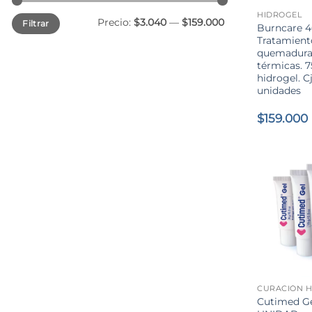
HIDROGEL
Precio
Precio
Precio:
$3.040
—
$159.000
Filtrar
mínimo
máximo
Burncare 
Tratamient
quemadura
térmicas. 
hidrogel. C
unidades
$
159.000
+
CURACIÓN H
Cutimed Ge