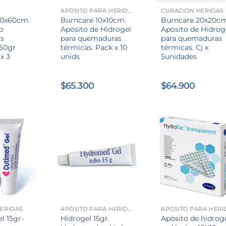
APÓSITO PARA HERIDAS
CURACIÓN HERIDAS
40x60cm.
Burncare 10x10cm.
Burncare 20x20cm
o
Apósito de Hidrogel
Apósito de Hidrog
s
para quemaduras
para quemaduras
750gr
térmicas. Pack x 10
térmicas. Cj x
jx 3
unids
5unidades
$
65.300
$
64.900
+
+
ERIDAS
APÓSITO PARA HERIDAS
l 15gr-
Hidrogel 15gr.
Apósito de hidrog