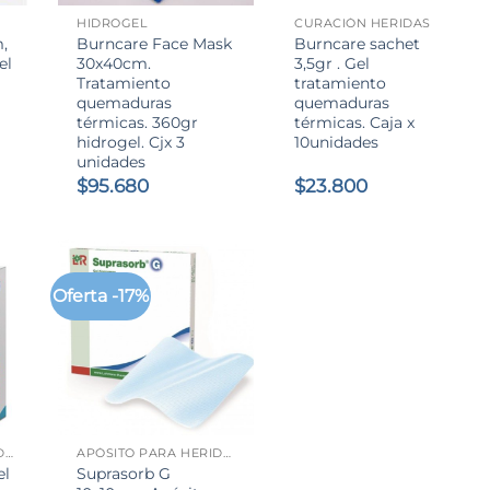
HIDROGEL
CURACIÓN HERIDAS
,
Burncare Face Mask
Burncare sachet
el
30x40cm.
3,5gr . Gel
Tratamiento
tratamiento
quemaduras
quemaduras
térmicas. 360gr
térmicas. Caja x
hidrogel. Cjx 3
10unidades
unidades
$
95.680
$
23.800
Oferta -17%
+
APÓSITO PARA HERIDAS
APÓSITO PARA HERIDAS
el
Suprasorb G