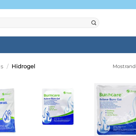
as
/
Hidrogel
Mostrando
+
+