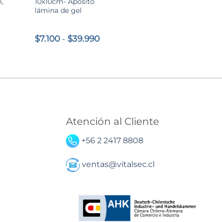
,
10x10cm- Apósito
lámina de gel
x
Rango
$
7.100
-
$
39.990
de
precios:
desde
$7.100
hasta
$39.990
Atención al Cliente
+56 2 2417 8808
ventas@vitalsec.cl