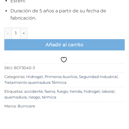
Estéril.
Duración de 5 años a partir de su fecha de
fabricación.
Burncare Face Mask 30x40cm. Tratamiento quemaduras térmica
Añadir al carrito
SKU:
BCF3040-3
Categorías:
Hidrogel
,
Primeros Auxilios
,
Seguridad Industrial
,
Tratamiento quemadura Térmica
Etiquetas:
accidente
,
faena
,
fuego
,
herida
,
hidrogel
,
laboral
,
quemadura
,
riesgo
,
térmica
Marca:
Burncare