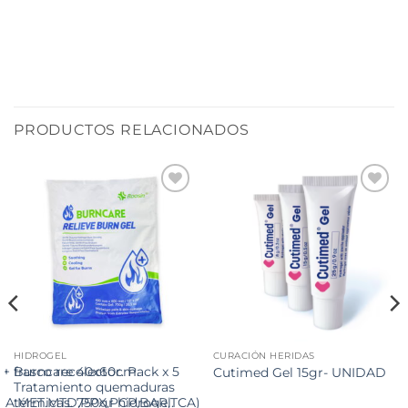
PRODUCTOS RELACIONADOS
HIDROGEL
CURACIÓN HERIDAS
+ frasco recolector. Pack x 5
Burncare 40x60cm.
Cutimed Gel 15gr- UNIDAD
Tratamiento quemaduras
A.MET.MTD,PPX,PCP,BAR,TCA)
térmicas. 750gr hidrogel.