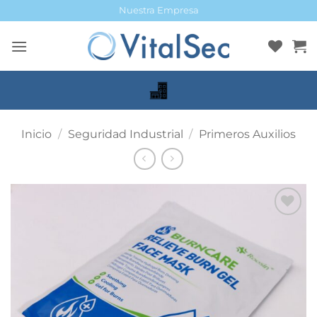
Saltar
Nuestra Empresa
al
contenido
Inicio
/
Seguridad Industrial
/
Primeros Auxilios