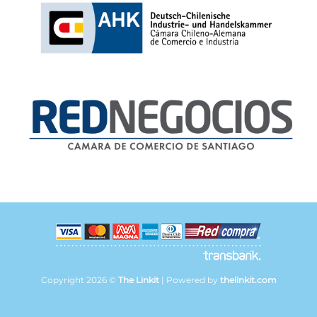
Copyright 2026 ©
The Linkit
| Powered by
thelinkit.com