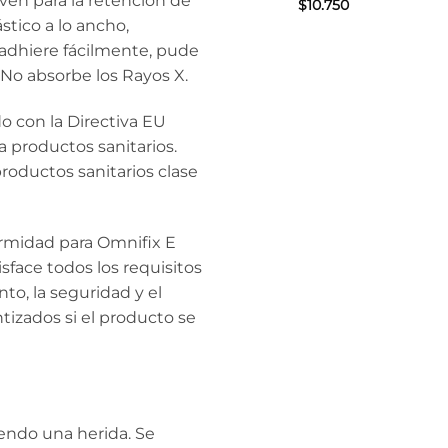
en para la retención de
$
10.750
stico a lo ancho,
 adhiere fácilmente, pude
 No absorbe los Rayos X.
o con la Directiva EU
a productos sanitarios.
roductos sanitarios clase
ormidad para Omnifix E
face todos los requisitos
anto, la seguridad y el
izados si el producto se
riendo una herida. Se