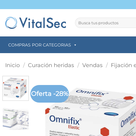
Saltar
al
contenido
Buscar
por:
COMPRAS POR CATEGORIAS
Inicio
/
Curación heridas
/
Vendas
/
Fijación 
Oferta -28%