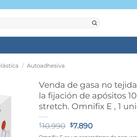
elástica
/
Autoadhesiva
Venda de gasa no tejida
la fijación de apósitos
stretch. Omnifix E , 1 un
El
El
10.990
7.890
$
$
precio
precio