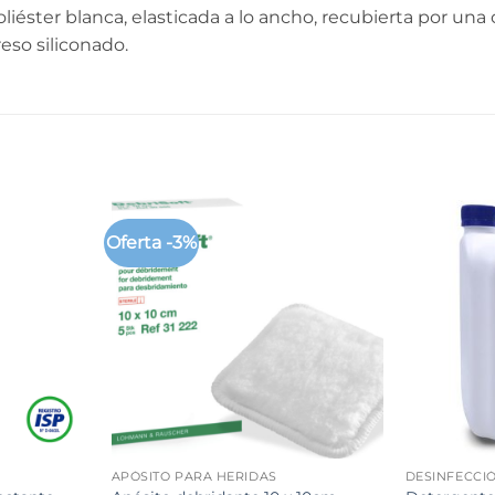
éster blanca, elasticada a lo ancho, recubierta por una c
so siliconado.
Oferta -3%
+
+
APÓSITO PARA HERIDAS
DESINFECCI