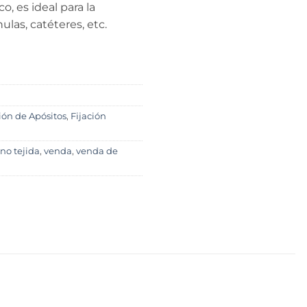
, es ideal para la
las, catéteres, etc.
ión de Apósitos
,
Fijación
,
no tejida
,
venda
,
venda de