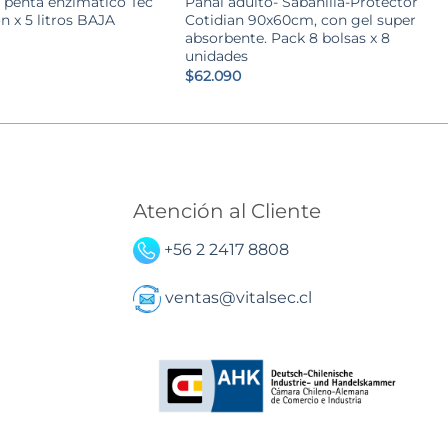
 penta enzimático Tec
Pañal adulto- Sabanilla-Protector
n x 5 litros BAJA
Cotidian 90x60cm, con gel super
absorbente. Pack 8 bolsas x 8
unidades
$
62.090
Atención al Cliente
+56 2 2417 8808
ventas@vitalsec.cl