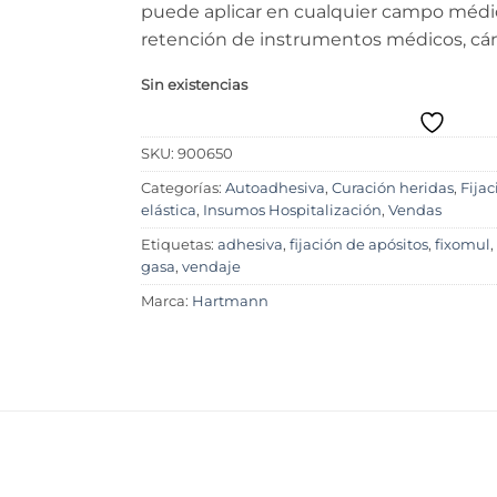
puede aplicar en cualquier campo médico
retención de instrumentos médicos, cánu
Sin existencias
SKU:
900650
Categorías:
Autoadhesiva
,
Curación heridas
,
Fijac
elástica
,
Insumos Hospitalización
,
Vendas
Etiquetas:
adhesiva
,
fijación de apósitos
,
fixomul
gasa
,
vendaje
Marca:
Hartmann