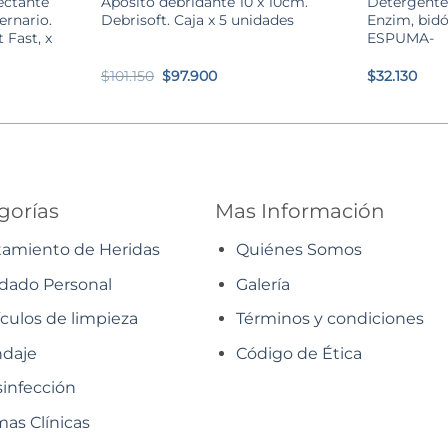
ectante
Apósito debridante 10 x 10cm.
Detergente
ernario.
Debrisoft. Caja x 5 unidades
Enzim, bidó
 Fast, x
ESPUMA-
El
El
$
101.150
$
97.900
$
32.130
precio
precio
original
actual
era:
es:
$101.150.
$97.900.
gorías
Mas Información
tamiento de Heridas
Quiénes Somos
dado Personal
Galería
ículos de limpieza
Términos y condiciones
daje
Código de Ética
infección
as Clínicas