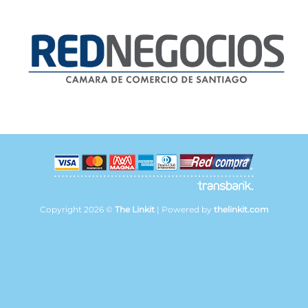
Copyright 2026 ©
The Linkit
| Powered by
thelinkit.com