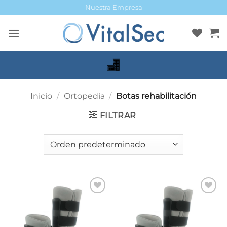
Saltar
Nuestra Empresa
al
contenido
Inicio
/
Ortopedia
/
Botas rehabilitación
FILTRAR