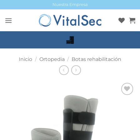
Saltar
Nuestra Empresa
al
contenido
Inicio
/
Ortopedia
/
Botas rehabilitación