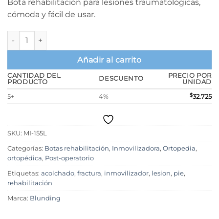
Bota rehabilitación para lesiones traumatológicas,
cómoda y fácil de usar.
Bota Blunding Premium Corta Talla L (nro calzado: 42-44) ca
Añadir al carrito
CANTIDAD DEL
PRECIO POR
DESCUENTO
PRODUCTO
UNIDAD
5+
4%
$
32.725
SKU:
MI-155L
Categorías:
Botas rehabilitación
,
Inmovilizadora
,
Ortopedia
,
ortopédica
,
Post-operatorio
Etiquetas:
acolchado
,
fractura
,
inmovilizador
,
lesion
,
pie
,
rehabilitación
Marca:
Blunding