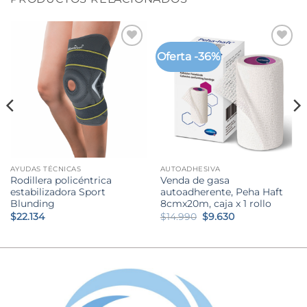
Oferta -36%
AYUDAS TÉCNICAS
AUTOADHESIVA
Rodillera policéntrica
Venda de gasa
estabilizadora Sport
autoadherente, Peha Haft
Blunding
8cmx20m, caja x 1 rollo
El
El
$
22.134
$
14.990
$
9.630
precio
precio
original
actual
era:
es:
$14.990.
$9.630.