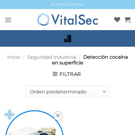
Saltar
Nuestra Empresa
al
contenido
Inicio
/
Seguridad Industrial
/
Detección cocaína
en superficie
FILTRAR