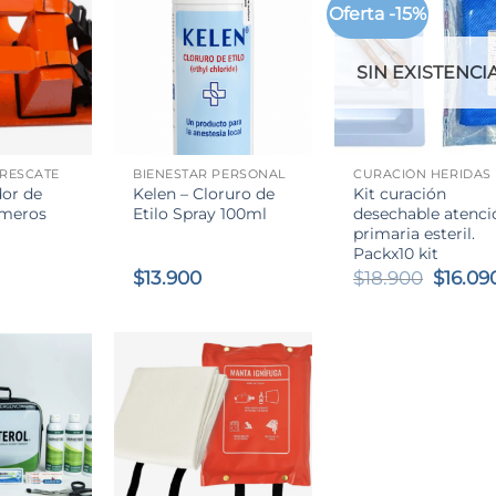
Oferta -15%
SIN EXISTENCI
+
+
 RESCATE
BIENESTAR PERSONAL
CURACIÓN HERIDAS
dor de
Kelen – Cloruro de
Kit curación
imeros
Etilo Spray 100ml
desechable atenci
primaria esteril.
Packx10 kit
El
$
13.900
$
18.900
$
16.09
precio
origina
era:
$18.90