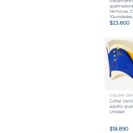
tratamient
quemadura
térmicas. C
10unidades
$
23.800
+
COLLAR CER
Collar cerv
adulto ajus
Unidad
$
18.890