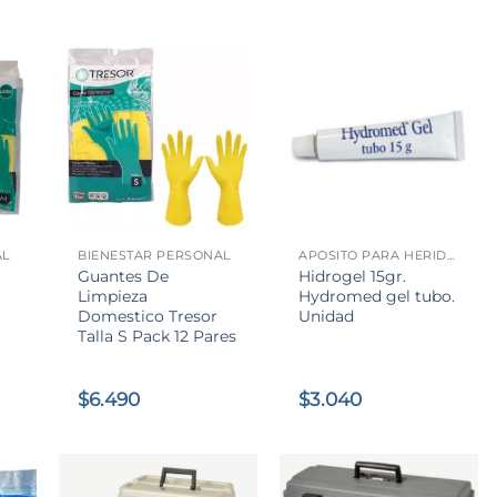
o
precio
al
actual
es:
00.
$38.105.
+
+
AL
BIENESTAR PERSONAL
APÓSITO PARA HERIDAS
Guantes De
Hidrogel 15gr.
Limpieza
Hydromed gel tubo.
Domestico Tresor
Unidad
Talla S Pack 12 Pares
$
6.490
$
3.040