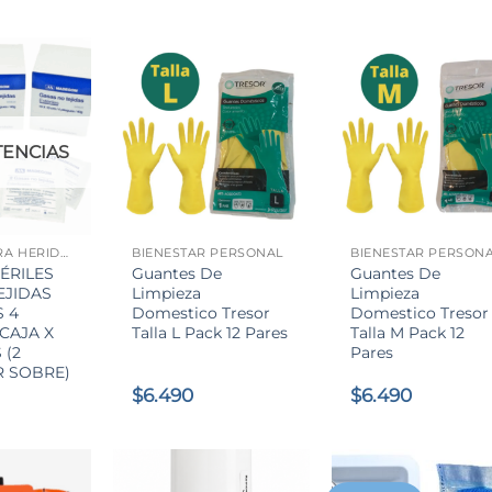
preci
origin
era:
$46.4
TENCIAS
+
+
APÓSITO PARA HERIDAS
BIENESTAR PERSONAL
BIENESTAR PERSON
ÉRILES
Guantes De
Guantes De
EJIDAS
Limpieza
Limpieza
 4
Domestico Tresor
Domestico Tresor
 CAJA X
Talla L Pack 12 Pares
Talla M Pack 12
 (2
Pares
R SOBRE)
$
6.490
$
6.490