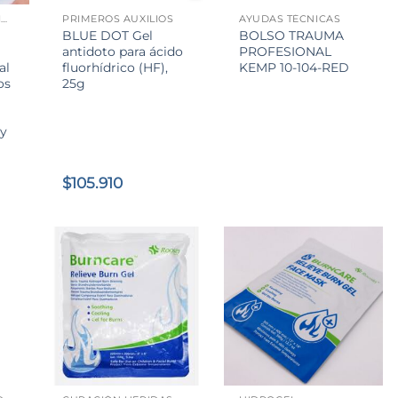
KIT PRIMEROS AUXILIOS QUEMADURAS QUÍMICAS Y TÉRMICAS
PRIMEROS AUXILIOS
AYUDAS TÉCNICAS
BLUE DOT Gel
BOLSO TRAUMA
antidoto para ácido
PROFESIONAL
al
fluorhídrico (HF),
KEMP 10-104-RED
os
25g
 y
$
105.910
+
+