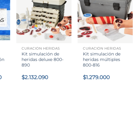
AS
+
+
CURACIÓN HERIDAS
CURACIÓN HERIDAS
Kit simulación de
Kit simulación de
ón
heridas deluxe 800-
heridas múltiples
890
800-816
El
0
$
2.132.090
$
1.279.000
precio
l
actual
es:
0.
$16.090.