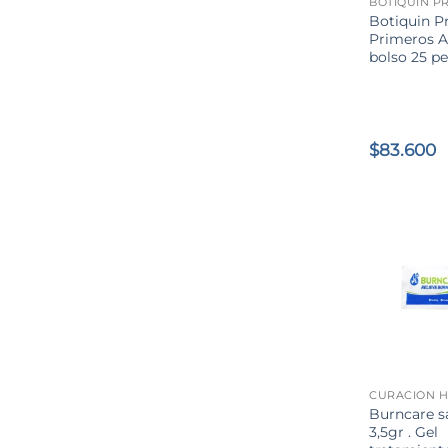
Botiquin P
Primeros Au
bolso 25 p
$
83.600
+
CURACIÓN H
Burncare s
3,5gr . Gel