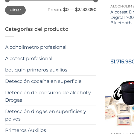
Precio
Precio
Precio:
$0
—
$2.132.090
Filtrar
mínimo
máximo
Alcotest D
Digital 70
Bluetooth
Categorías del producto
Alcoholímetro profesional
Alcotest profesional
$
1.715.98
botiquín primeros auxilios
Detección cocaína en superficie
Detección de consumo de alcohol y
Drogas
Detección drogas en superficies y
polvos
+
Primeros Auxilios