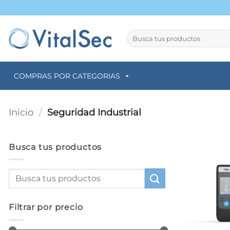
Saltar
al
contenido
Buscar
por:
COMPRAS POR CATEGORIAS
Inicio
/
Seguridad Industrial
Busca tus productos
Filtrar por precio
+