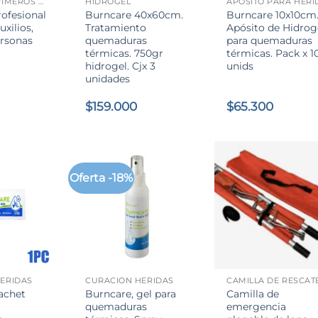
BOTIQUÍN PRIMEROS AUXILIOS
HIDROGEL
rofesional
Burncare 40x60cm.
Burncare 10x10cm
xilios,
Tratamiento
Apósito de Hidrog
ersonas
quemaduras
para quemaduras
térmicas. 750gr
térmicas. Pack x 1
hidrogel. Cjx 3
unids
unidades
$
159.000
$
65.300
Oferta -18%
+
+
ERIDAS
CURACIÓN HERIDAS
CAMILLA DE RESCAT
achet
Burncare, gel para
Camilla de
quemaduras
emergencia