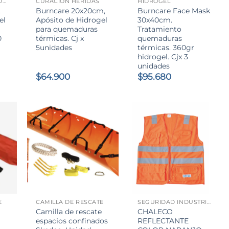
APÓSITO PARA HERIDAS
CURACIÓN HERIDAS
HIDROGEL
.
Burncare 20x20cm,
Burncare Face Mask
el
Apósito de Hidrogel
30x40cm.
para quemaduras
Tratamiento
0
térmicas. Cj x
quemaduras
5unidades
térmicas. 360gr
hidrogel. Cjx 3
unidades
$
64.900
$
95.680
+
+
E
CAMILLA DE RESCATE
SEGURIDAD INDUSTRIAL
Camilla de rescate
CHALECO
espacios confinados
REFLECTANTE