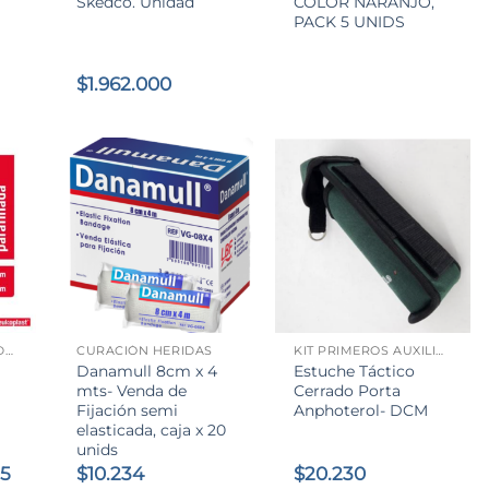
Skedco. Unidad
COLOR NARANJO,
PACK 5 UNIDS
$
1.962.000
+
+
APÓSITO PARA HERIDAS
CURACIÓN HERIDAS
KIT PRIMEROS AUXILIOS QUEMADURAS QUÍMICAS Y TÉRMICAS
Danamull 8cm x 4
Estuche Táctico
mts- Venda de
Cerrado Porta
Fijación semi
Anphoterol- DCM
elasticada, caja x 20
unids
El
05
$
10.234
$
20.230