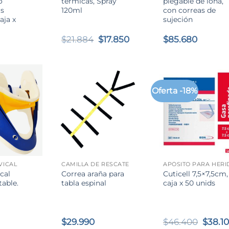
o
térmicas, Spray
plegable de lona,
s
120ml
con correas de
aja x
sujeción
El
El
$
21.884
$
17.850
$
85.680
precio
precio
original
actual
era:
es:
$21.884.
$17.850.
Oferta -18%
+
+
VICAL
CAMILLA DE RESCATE
ical
Correa araña para
Cuticell 7,5×7,5cm,
table.
tabla espinal
caja x 50 unids
El
$
29.990
$
46.400
$
38.1