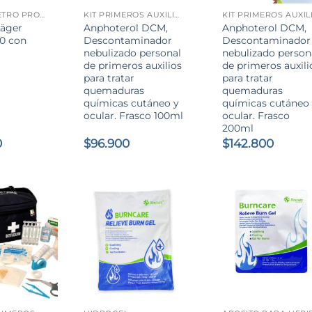
ALCOHOLÍMETRO PROFESIONAL
KIT PRIMEROS AUXILIOS QUEMADURAS QUÍMICAS Y TÉRMICAS
räger
Anphoterol DCM,
Anphoterol DCM,
00 con
Descontaminador
Descontaminador
nebulizado personal
nebulizado person
de primeros auxilios
de primeros auxili
para tratar
para tratar
quemaduras
quemaduras
químicas cutáneo y
químicas cutáneo
ocular. Frasco 100ml
ocular. Frasco
200ml
0
$
96.900
$
142.800
+
+