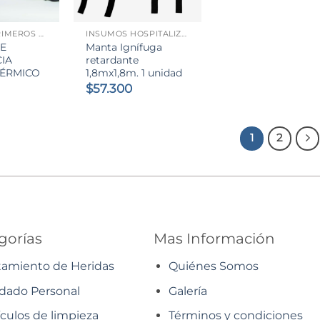
+
BOTIQUÍN PRIMEROS AUXILIOS
INSUMOS HOSPITALIZACIÓN
DE
Manta Ignífuga
IA
retardante
TÉRMICO
1,8mx1,8m. 1 unidad
$
57.300
1
2
gorías
Mas Información
tamiento de Heridas
Quiénes Somos
dado Personal
Galería
ículos de limpieza
Términos y condiciones