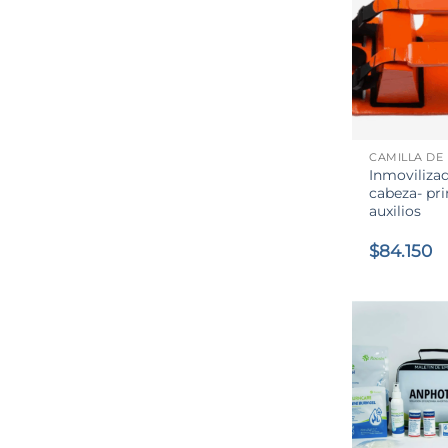
+
CAMILLA DE
Inmoviliza
cabeza- pr
auxilios
$
84.150