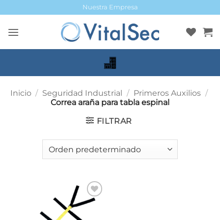
Saltar
Nuestra Empresa
al
contenido
Inicio
/
Seguridad Industrial
/
Primeros Auxilios
/
Correa araña para tabla espinal
FILTRAR