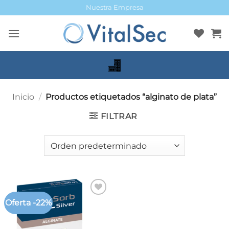
Saltar
Nuestra Empresa
al
contenido
Inicio
/
Productos etiquetados “alginato de plata”
FILTRAR
Oferta -22%