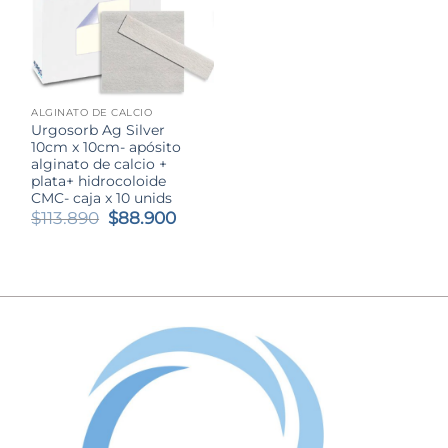
ALGINATO DE CALCIO
Urgosorb Ag Silver
10cm x 10cm- apósito
alginato de calcio +
plata+ hidrocoloide
CMC- caja x 10 unids
El
El
$
113.890
$
88.900
precio
precio
original
actual
era:
es:
$113.890.
$88.900.