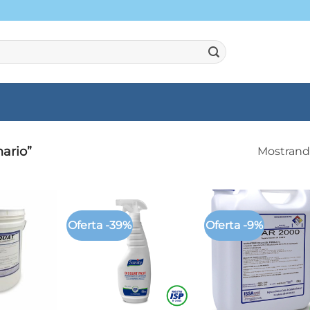
ario”
Mostrando
Oferta -39%
Oferta -9%
+
+