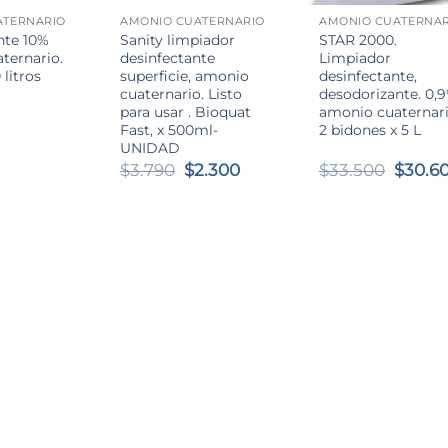
ATERNARIO
AMONIO CUATERNARIO
AMONIO CUATERNAR
nte 10%
Sanity limpiador
STAR 2000.
ternario.
desinfectante
Limpiador
 litros
superficie, amonio
desinfectante,
cuaternario. Listo
desodorizante. 0,
para usar . Bioquat
amonio cuaternari
Fast, x 500ml-
2 bidones x 5 L
UNIDAD
El
El
El
$
3.790
$
2.300
$
33.500
$
30.6
precio
precio
preci
original
actual
origin
era:
es:
era:
$3.790.
$2.300.
$33.50