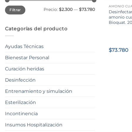
AMONIO CU
Precio
Precio
Precio:
$2.300
—
$73.780
Filtrar
mínimo
máximo
Desinfecta
amonio cua
Bioquat. 20
Categorías del producto
Ayudas Técnicas
$
73.780
Bienestar Personal
Curación heridas
Desinfección
Entrenamiento y simulación
Esterilización
Incontinencia
Insumos Hospitalización