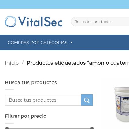
Saltar
al
contenido
Buscar
por:
COMPRAS POR CATEGORIAS
Inicio
/
Productos etiquetados “amonio cuatern
Busca tus productos
Filtrar por precio
+