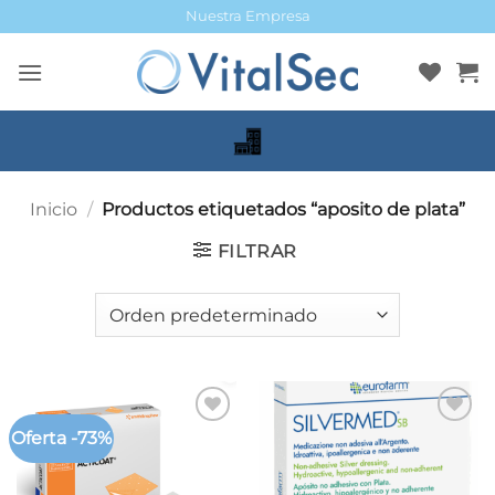
Saltar
Nuestra Empresa
al
contenido
Inicio
/
Productos etiquetados “aposito de plata”
FILTRAR
Oferta -73%