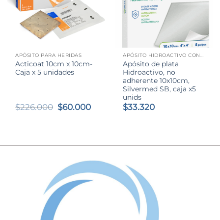
APÓSITO PARA HERIDAS
APÓSITO HIDROACTIVO CON PLATA
Acticoat 10cm x 10cm-
Apósito de plata
Caja x 5 unidades
Hidroactivo, no
adherente 10x10cm,
Silvermed SB, caja x5
unids
El
El
$
226.000
$
60.000
$
33.320
precio
precio
original
actual
era:
es:
$226.000.
$60.000.