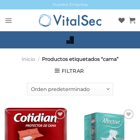
Saltar
Nuestra Empresa
al
contenido
Inicio
/
Productos etiquetados “cama”
FILTRAR