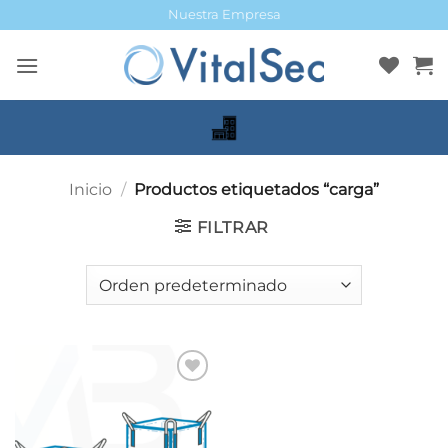
Saltar
Nuestra Empresa
al
contenido
Inicio
/
Productos etiquetados “carga”
FILTRAR