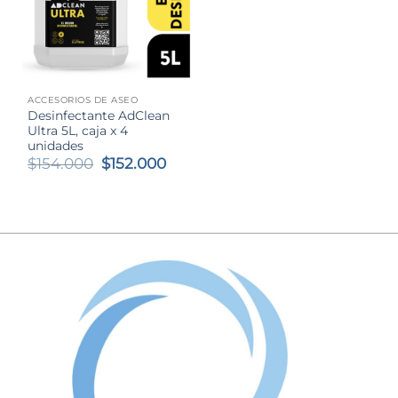
ACCESORIOS DE ASEO
Desinfectante AdClean
Ultra 5L, caja x 4
unidades
El
El
$
154.000
$
152.000
precio
precio
original
actual
era:
es:
$154.000.
$152.000.