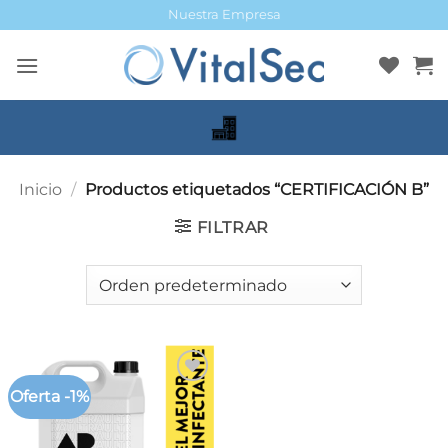
Saltar
Nuestra Empresa
al
contenido
Inicio
/
Productos etiquetados “CERTIFICACIÓN B”
FILTRAR
Oferta -1%