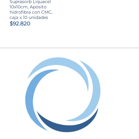
Suprasorb Liquacel
10x10cm, Apósito
hidrofibra con CMC,
caja x 10 unidades
$
92.820