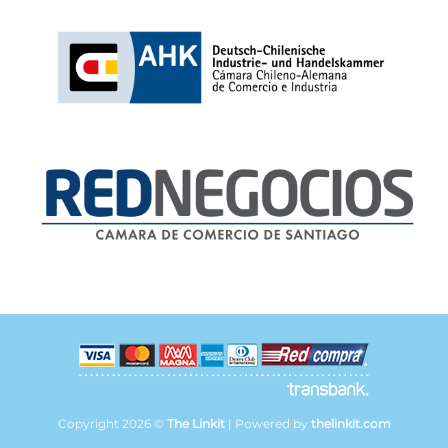
Copyright 2026 ©
The Linkit
| Powered by
thelinkit.com