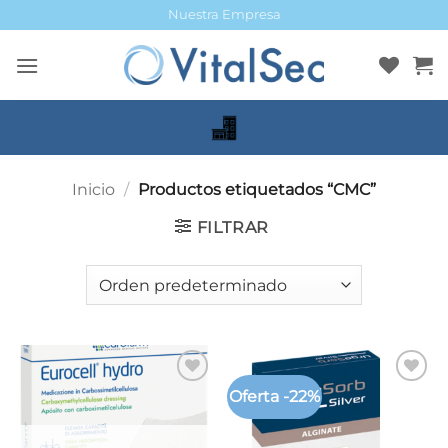
Saltar
Nuestra Empresa
al
contenido
Inicio
/
Productos etiquetados “CMC”
FILTRAR
Oferta -22%