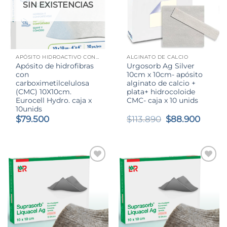
SIN EXISTENCIAS
APÓSITO HIDROACTIVO CON CARBOXIMETILCELULOSA (CMC)
ALGINATO DE CALCIO
Apósito de hidrofibras
Urgosorb Ag Silver
con
10cm x 10cm- apósito
carboximetilcelulosa
alginato de calcio +
(CMC) 10X10cm.
plata+ hidrocoloide
Eurocell Hydro. caja x
CMC- caja x 10 unids
10unids
El
El
$
79.500
$
113.890
$
88.900
precio
preci
original
actual
era:
es:
$113.890.
$88.9