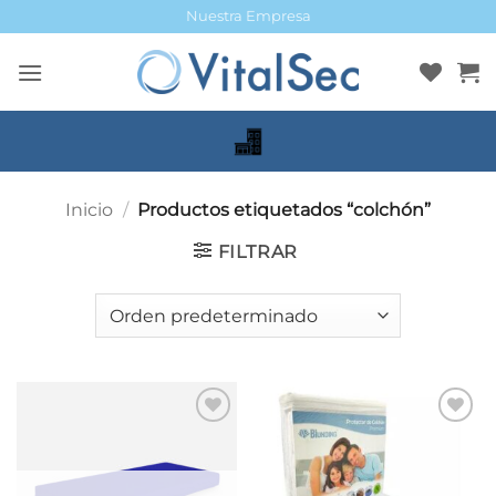
Saltar
Nuestra Empresa
al
contenido
Inicio
/
Productos etiquetados “colchón”
FILTRAR