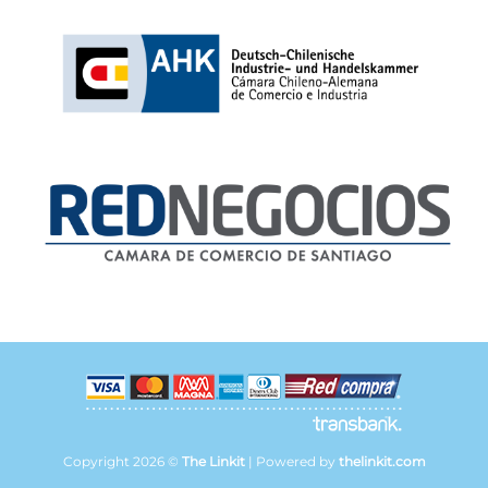
Copyright 2026 ©
The Linkit
| Powered by
thelinkit.com