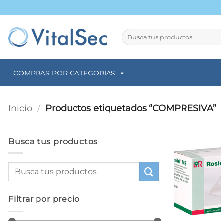
Saltar
al
contenido
Buscar
por:
COMPRAS POR CATEGORIAS
Inicio
/
Productos etiquetados “COMPRESIVA”
Busca tus productos
Filtrar por precio
+