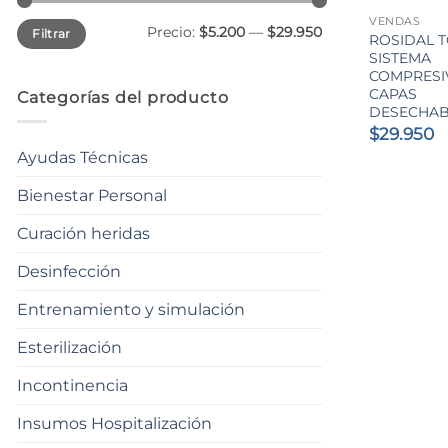
VENDAS
Precio
Precio
Precio:
$5.200
—
$29.950
Filtrar
mínimo
máximo
ROSIDAL T
SISTEMA
COMPRESI
CAPAS
Categorías del producto
DESECHAB
$
29.950
Ayudas Técnicas
Bienestar Personal
Curación heridas
Desinfección
Entrenamiento y simulación
Esterilización
Incontinencia
Insumos Hospitalización