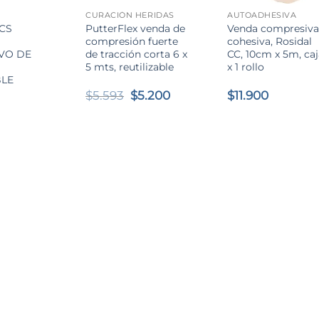
CURACIÓN HERIDAS
AUTOADHESIVA
CS
PutterFlex venda de
Venda compresiv
compresión fuerte
cohesiva, Rosidal
VO DE
de tracción corta 6 x
CC, 10cm x 5m, caj
5 mts, reutilizable
x 1 rollo
LE
El
El
$
5.593
$
5.200
$
11.900
precio
precio
original
actual
era:
es:
$5.593.
$5.200.