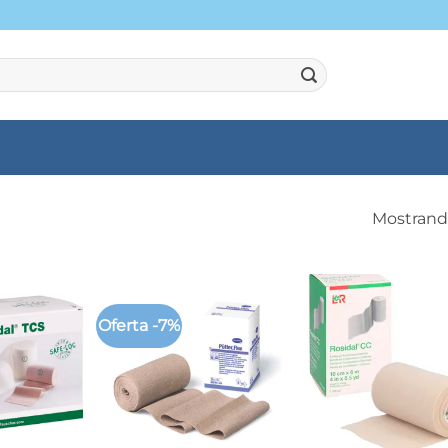
Mostrando
Oferta -7%
+
+