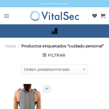
Saltar
Nuestra Empresa
al
contenido
Inicio
/
Productos etiquetados “cuidado personal”
FILTRAR