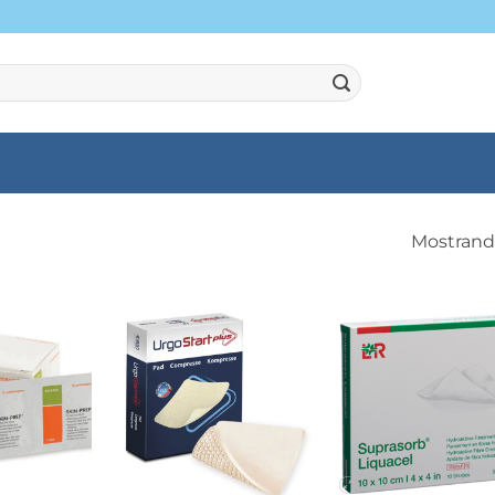
Mostrando
+
+