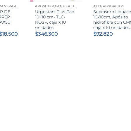
ADHESIVO TRANSPARENTE
APÓSITO PARA HERIDAS
ALTA ABSORCIÓN
R DE
Urgostart Plus Pad
Suprasorb Liquace
-PREP
10×10 cm- TLC-
10x10cm, Apósito
AX50
NOSF, caja x 10
hidrofibra con CM
unidades
caja x 10 unidades
El
El
$
18.500
$
346.300
$
92.820
precio
precio
original
actual
era:
es:
$20.200.
$18.500.