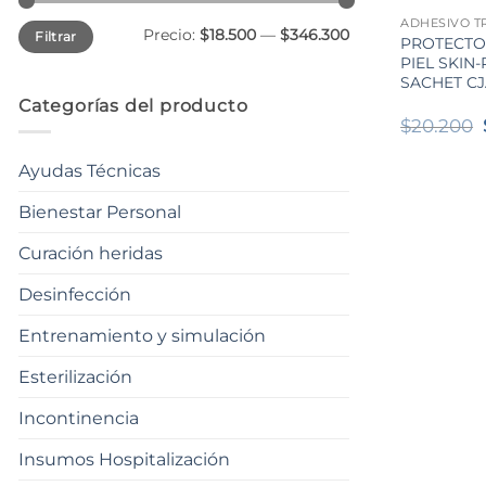
Precio
Precio
Precio:
$18.500
—
$346.300
Filtrar
mínimo
máximo
PROTECTO
PIEL SKIN
SACHET CJ
Categorías del producto
$
20.200
Ayudas Técnicas
Bienestar Personal
Curación heridas
Desinfección
Entrenamiento y simulación
Esterilización
Incontinencia
Insumos Hospitalización