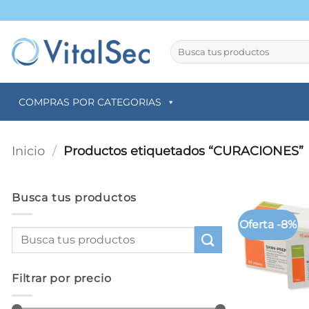
Saltar
al
contenido
Buscar
por:
COMPRAS POR CATEGORIAS
Inicio
/
Productos etiquetados “CURACIONES”
Busca tus productos
Oferta -8%
Filtrar por precio
+