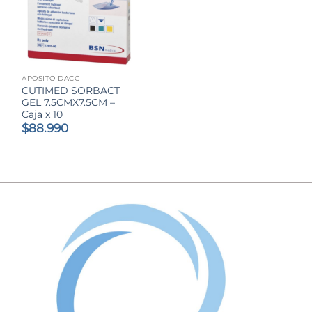
APÓSITO DACC
CUTIMED SORBACT
GEL 7.5CMX7.5CM –
Caja x 10
$
88.990