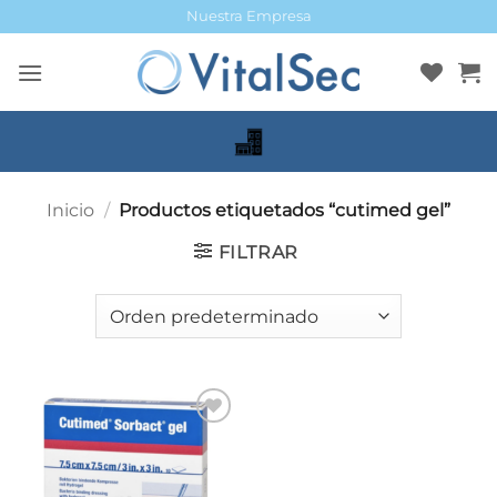
Saltar
Nuestra Empresa
al
contenido
Inicio
/
Productos etiquetados “cutimed gel”
FILTRAR