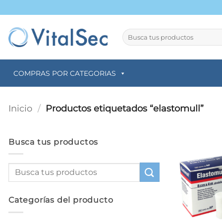
Saltar
al
contenido
Buscar
por:
COMPRAS POR CATEGORIAS
Inicio
/
Productos etiquetados “elastomull”
Busca tus productos
Categorías del producto
+