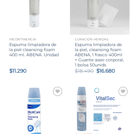
INCONTINENCIA
CURACIÓN HERIDAS
Espuma limpiadora de
Espuma limpiadora de
la piel cleansing foam
la piel, cleansing foam
400 ml. ABENA. Unidad
ABENA, 1 frasco 400ml
+ Guante aseo corporal,
1 bolsa 50unids
El
El
$
11.290
$
18.490
$
16.680
precio
precio
original
actual
era:
es:
$18.490.
$16.680