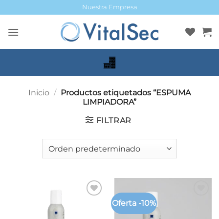
Saltar
Nuestra Empresa
al
contenido
Inicio
/
Productos etiquetados “ESPUMA
LIMPIADORA”
FILTRAR
Oferta -10%