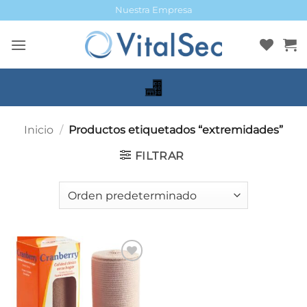
Saltar
Nuestra Empresa
al
contenido
Inicio
/
Productos etiquetados “extremidades”
FILTRAR